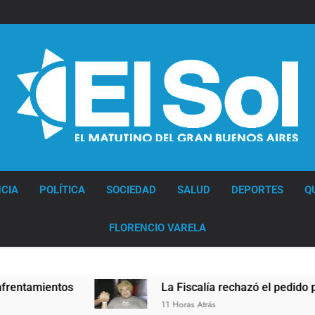
Diario EL SOL
CIA
POLÍTICA
SOCIEDAD
SALUD
DEPORTES
Q
FLORENCIO VARELA
ientos
La Fiscalía rechazó el pedido para suspe
11 Horas Atrás