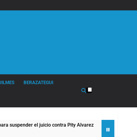
UILMES
BERAZATEGUI
nder el juicio contra Pity Alvarez
67 barrios 
12 Horas Atrás