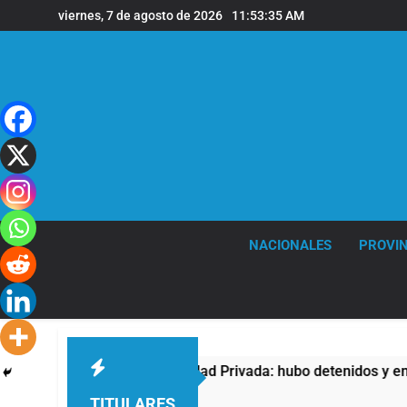
Saltar
viernes, 7 de agosto de 2026
11:53:35 AM
al
contenido
NACIONALES
PROVIN
ontra la Ley de Propiedad Privada: hubo detenidos y enfrentam
TITULARES