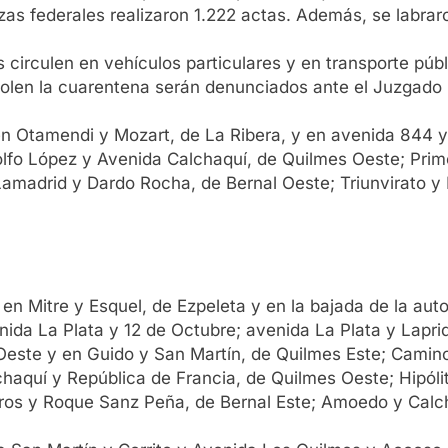
rzas federales realizaron 1.222 actas. Además, se labra
s circulen en vehículos particulares y en transporte pú
iolen la cuarentena serán denunciados ante el Juzgado 
 en Otamendi y Mozart, de La Ribera, y en avenida 844 
lfo López y Avenida Calchaquí, de Quilmes Oeste; Prime
amadrid y Dardo Rocha, de Bernal Oeste; Triunvirato y
en Mitre y Esquel, de Ezpeleta y en la bajada de la aut
nida La Plata y 12 de Octubre; avenida La Plata y Laprid
este y en Guido y San Martín, de Quilmes Este; Camino
chaquí y República de Francia, de Quilmes Oeste; Hipóli
ros y Roque Sanz Peña, de Bernal Este; Amoedo y Calch