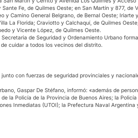
a San Martín y Cerrito y Avenida Los Quilmes y Acceso 
Sante Fe, de Quilmes Oeste; en San Martín y 877, de Vi
o y Camino General Belgrano, de Bernal Oeste; Iriarte 
lla La Florida; Craviotto y Calchaquí, de Quilmes Oeste;
edo y Vicente López, de Quilmes Oeste.
a Secretaria de Seguridad y Ordenamiento Urbano forma
de cuidar a todos los vecinos del distrito.
n junto con fuerzas de seguridad provinciales y nacional
rbano, Gaspar De Stéfano, informó: «además de persona
de la Policía de la Provincia de Buenos Aires; la Polic
ones Inmediatas (UTOI); la Prefectura Naval Argentina 