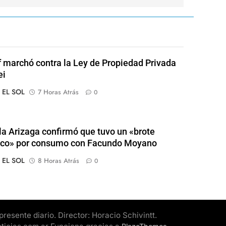
of marchó contra la Ley de Propiedad Privada
ei
o EL SOL
7 Horas Atrás
0
a Arizaga confirmó que tuvo un «brote
ico» por consumo con Facundo Moyano
o EL SOL
8 Horas Atrás
0
esente diario. Director: Horacio Schivintt.