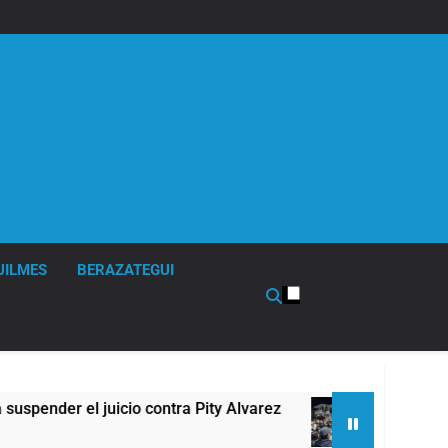
UILMES
BERAZATEGUI
er el juicio contra Pity Alvarez
67 barrios ful
6 Horas Atrás