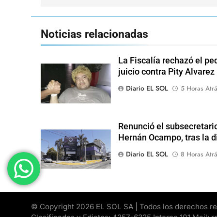
entradas
Noticias relacionadas
La Fiscalía rechazó el pe
juicio contra Pity Alvarez
Diario EL SOL
5 Horas Atr
Renunció el subsecretari
Hernán Ocampo, tras la d
Diario EL SOL
8 Horas Atr
© Copyright 2026 EL SOL SA | Todos los derechos rese