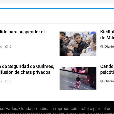
dido para suspender el
Kicill
de Mil
Diari
ás
0
o de Seguridad de Quilmes,
Candel
ifusión de chats privados
psicót
Diari
ás
0
rvados. Queda prohibida la reproducción total o parcial del pr