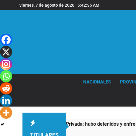
Saltar
viernes, 7 de agosto de 2026
5:42:35 AM
al
contenido
NACIONALES
PROVIN
ra la Ley de Propiedad Privada: hubo detenidos y enfrentamien
TITULARES