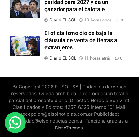
paridad para 2027 y da un
ganador para el balotaje
Diario EL SOL
10 horas atrás
0
El oficialismo dio de baja la
cláusula de venta de tierras a
extranjeros
Diario EL SOL
11 horas atrás
0
© Copyright 2026 EL SOL SA | Todos los derechos
reservados. Queda prohibida la reproducción total o
parcial del presente diario. Director: Horacio Schivintt.
Clasificados y Edictos: 4257-6325 Interno 101 Mail:
recepcion@elsolnoticias.com.ar Publicidad:
publicidad@elsolnoticias.com.ar Funciona gracias a
.
BlazeThemes