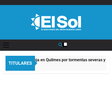
Saltar
al
contenido
Diario EL SOL
Alerta naranja en Quilmes por tormentas severas y fuert
TITULARES
8 Horas Atrás