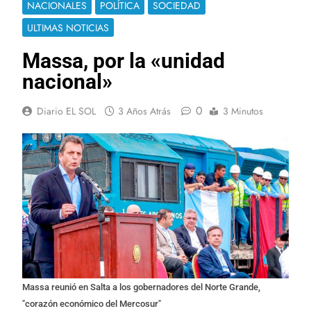
NACIONALES
POLÍTICA
SOCIEDAD
ULTIMAS NOTICIAS
Massa, por la «unidad
nacional»
0
Diario EL SOL
3 Años Atrás
3 Minutos
Massa reunió en Salta a los gobernadores del Norte Grande,
"corazón económico del Mercosur"