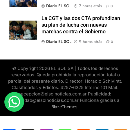
Diario EL SOL
7 horas atrás
0
La CGT y las dos CTA profundizan
su plan de lucha con nuevas
marchas contra el Gobierno
Diario EL SOL
9 horas atrás
0
© Copyright 2026 EL SOL SA | Todos los derechos
reservados. Queda prohibida la reproducción total o
parcial del presente diario. Director: Horacio Schivintt.
Clasificados y Edictos: 4257-6325 Interno 101 Mail:
recepcion@elsolnoticias.com.ar Publicidad:
publicidad@elsolnoticias.com.ar Funciona gracias a
.
BlazeThemes