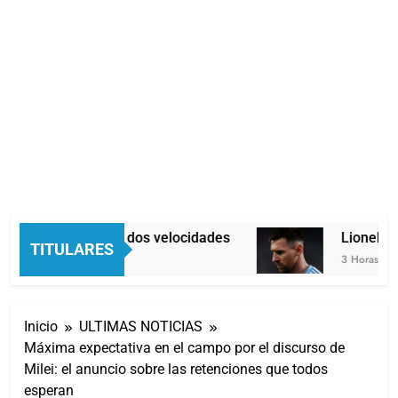
Economía en dos velocidades
Lionel Mes
TITULARES
2 Horas Atrás
3 Horas Atrás
Inicio
ULTIMAS NOTICIAS
Máxima expectativa en el campo por el discurso de
Milei: el anuncio sobre las retenciones que todos
esperan