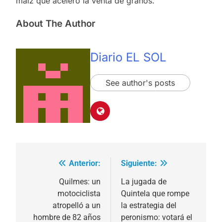
maíz que aceleró la venta de granos.
About The Author
Diario EL SOL
See author's posts
Anterior:
Siguiente:
Navegación
de
Quilmes: un
La jugada de
motociclista
Quintela que rompe
entradas
atropelló a un
la estrategia del
hombre de 82 años
peronismo: votará el