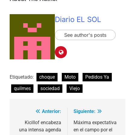
Diario EL SOL
See author's posts
Etiquetado:
choque
Moto
Pedidos Ya
quilmes
sociedad
Viejo
Anterior:
Siguiente:
Navegación
de
Kicillof encabeza
Máxima expectativa
una intensa agenda
en el campo por el
entradas