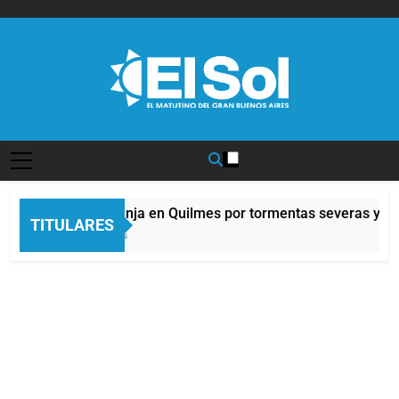
Saltar
al
contenido
Diario EL SOL
Alerta naranja en Quilmes por tormentas severas y fue
TITULARES
5 Minutos Atrás