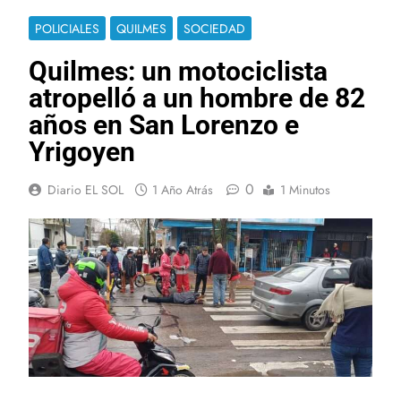
POLICIALES
QUILMES
SOCIEDAD
Quilmes: un motociclista
atropelló a un hombre de 82
años en San Lorenzo e
Yrigoyen
0
Diario EL SOL
1 Año Atrás
1 Minutos