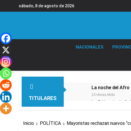
Saltar
sábado, 8 de agosto de 2026
al
contenido
NACIONALES
PROVINC
La noche del Afro 
13 Horas Atrás
TITULARES
La Diócesis de Qui
16 Horas Atrás
Figuras de la cult
Inicio
POLÍTICA
Mayoristas rechazan nuevos “co
18 Horas Atrás