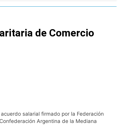
l Street y el riesgo país quedó al borde
nsables como «delincuentes anarquistas»
aritaria de Comercio
turas más bajas de la semana
a los argentinos
ro capítulo
rivada: hubo detenidos y
acuerdo salarial firmado por la Federación
 Confederación Argentina de la Mediana