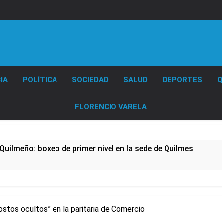
Diario EL SOL
IA
POLÍTICA
SOCIEDAD
SALUD
DEPORTES
Q
FLORENCIO VARELA
Quilmeño: boxeo de primer nivel en la sede de Quilmes
lmes celebró la visita del Papa León XIV a la Argentina
ura se sumaron a la marcha frente al Congreso contra la Ley 
stos ocultos” en la paritaria de Comercio