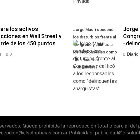
ara los activos
Jorge 
Jorge Macri condenó
acciones en Wall Street y
Congre
los disturbios frente al
orde de los 450 puntos
«delin
Congreso y calificó a
los responsables como
Diario
s
0
"delincuentes
anarquistas"
rvados. Queda prohibida la reproducción total o parcial del pr
recepcion@elsolnoticias.com.ar Publicidad: publicidad@elsolno