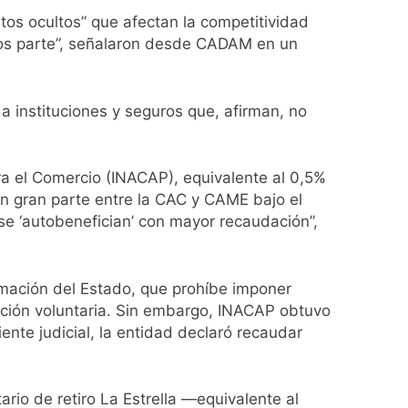
tos ocultos” que afectan la competitividad
ío con mínimas cercanas a 1°C
mos parte”, señalaron desde CADAM en un
 instituciones y seguros que, afirman, no
usión de chats privados
acundo Moyano
ara el Comercio (INACAP), equivalente al 0,5%
n gran parte entre la CAC y CAME bajo el
girar el proyecto a comisión
se ‘autobenefician’ con mayor recaudación”,
d Privada
rmación del Estado, que prohíbe imponer
ción voluntaria. Sin embargo, INACAP obtuvo
ente judicial, la entidad declaró recaudar
io de retiro La Estrella —equivalente al