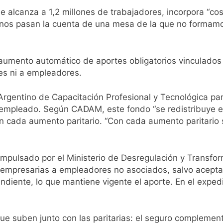
e alcanza a 1,2 millones de trabajadores, incorpora “cos
pide del AMBA: cuándo dejará de llover y llega una ola de fr
; nos pasan la cuenta de una mesa de la que no forma
ntra la Ley de Propiedad Privada de Milei
umento automático de aportes obligatorios vinculados a
cretario de Seguridad de Quilmes, Hernán Ocampo, tras la dif
es ni a empleadores.
confirmó que tuvo un «brote psicótico» por consumo con F
o Argentino de Capacitación Profesional y Tecnológica p
r empleado. Según CADAM, este fondo “se redistribuye e
 consiguió la mayoría y rechazó el pedido del peronismo de 
n cada aumento paritario. “Con cada aumento paritario 
n al Congreso contra el proyecto oficial de Ley de Propieda
impulsado por el Ministerio de Desregulación y Transfo
lmes celebra la fiesta de San Cayetano
empresarias a empleadores no asociados, salvo acepta
ndiente, lo que mantiene vigente el aporte. En el expedi
 a ser operada por La Central de Vicente López
uben junto con las paritarias: el seguro complementar