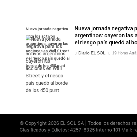
Nueva jornada negativa p
Nueva jornada negativa
argentinos: cayeron las 
para los activos
el riesgo país quedó al b
argentinos: cayeron las
acciones en Wall Street
Diario EL SOL
19 Horas Atrá
y el riesgo país quedó al
borde de los 450 punt
© Copyright 2026 EL SOL SA | Todos los derechos rese
Clasificados y Edictos: 4257-6325 Interno 101 Mail: 