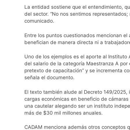
1 Día Atrás
La entidad sostiene que el entendimiento, qu
El temporal se des
del sector. “No nos sentimos representados
1 Día Atrás
comunicado.
Kicillof marchó co
1 Día Atrás
Entre los puntos cuestionados mencionan el a
Renunció el subse
benefician de manera directa ni a trabajador
1 Día Atrás
Candela Arizaga 
Uno de los ejemplos es el aporte al Institut
1 Día Atrás
del salario de la categoría Maestranza A po
La Libertad Avanza
pretexto de capacitación” y se incrementa co
2 Días Atrás
señala el documento.
Masiva movilizació
2 Días Atrás
El texto también alude al Decreto 149/2025, 
La Diócesis de Qui
cargas económicas en beneficio de cámaras 
2 Días Atrás
una cautelar alegando ser un instituto indepe
La Línea 148 pasó
más de $30 mil millones anuales.
2 Días Atrás
CADAM menciona además otros conceptos que s