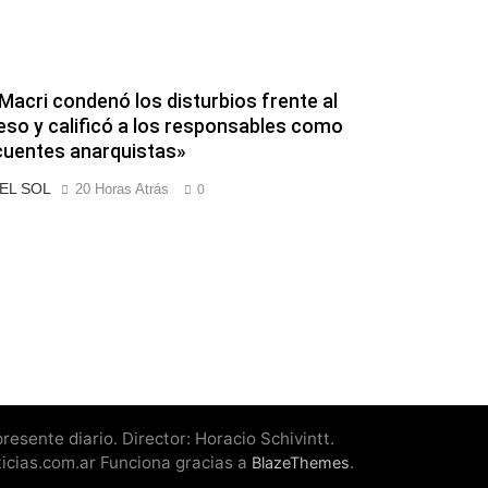
Macri condenó los disturbios frente al
so y calificó a los responsables como
cuentes anarquistas»
 EL SOL
20 Horas Atrás
0
esente diario. Director: Horacio Schivintt.
ticias.com.ar Funciona gracias a
.
BlazeThemes