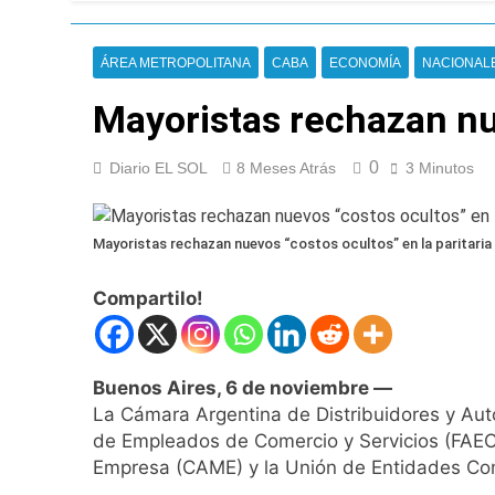
Nueva jornada nega
de los 450 puntos
19 Horas Atrás
ÁREA METROPOLITANA
CABA
ECONOMÍA
NACIONAL
Jorge Macri conde
20 Horas Atrás
Mayoristas rechazan nue
Día Internacional 
21 Horas Atrás
0
Diario EL SOL
8 Meses Atrás
3 Minutos
El frío polar se i
21 Horas Atrás
Día de San Cayetan
Mayoristas rechazan nuevos “costos ocultos” en la paritari
21 Horas Atrás
El Senado aprobó l
Compartilo!
21 Horas Atrás
Incidentes frente 
enfrentamientos
Buenos Aires, 6 de noviembre —
1 Día Atrás
La Cámara Argentina de Distribuidores y Aut
La Fiscalía rechaz
de Empleados de Comercio y Servicios (FAEC
1 Día Atrás
Empresa (CAME) y la Unión de Entidades Co
67 barrios full LE