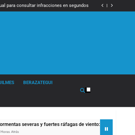
lluvias
tual para consultar infracciones en segundos
en la obra teatral «Los Abuelos No Mienten»
ser operada por La Central de Vicente López
impió sumideros y desagües en medio de las
lluvias
tual para consultar infracciones en segundos
en la obra teatral «Los Abuelos No Mienten»
UILMES
BERAZATEGUI
eras y fuertes ráfagas de viento: más de 10 provincias bajo a