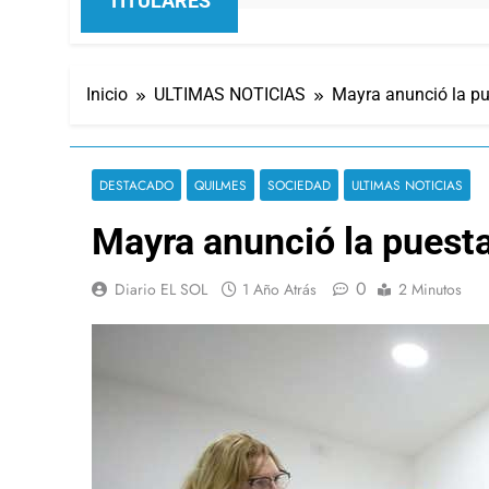
TITULARES
Inicio
ULTIMAS NOTICIAS
Mayra anunció la pue
DESTACADO
QUILMES
SOCIEDAD
ULTIMAS NOTICIAS
Mayra anunció la puesta 
0
Diario EL SOL
1 Año Atrás
2 Minutos