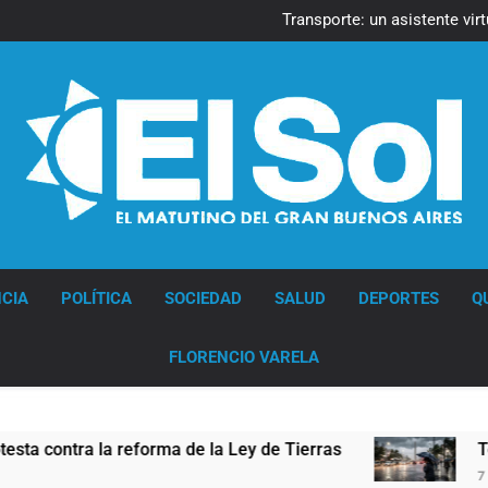
Transporte: un asistente vir
Una gran convocatoria 
La Línea 148 pasó a 
La Municipalidad de Quilmes l
Transporte: un asistente vir
Una gran convocatoria 
Diario EL SOL
CIA
POLÍTICA
SOCIEDAD
SALUD
DEPORTES
Q
FLORENCIO VARELA
la reforma de la Ley de Tierras
Tormentas sev
7 Horas Atrás