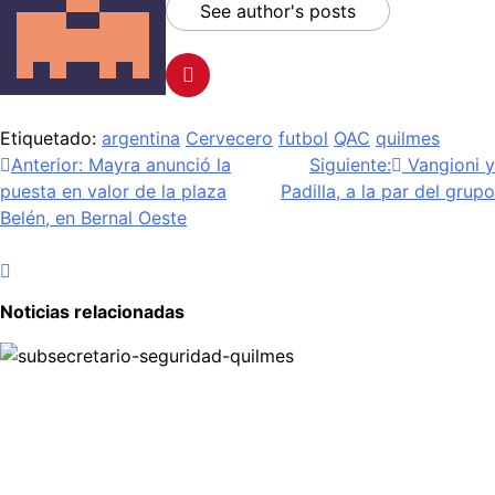
See author's posts
Etiquetado:
argentina
Cervecero
futbol
QAC
quilmes
Navegación
Anterior:
Mayra anunció la
Siguiente:
Vangioni y
puesta en valor de la plaza
Padilla, a la par del grupo
de
Belén, en Bernal Oeste
entradas
Noticias relacionadas