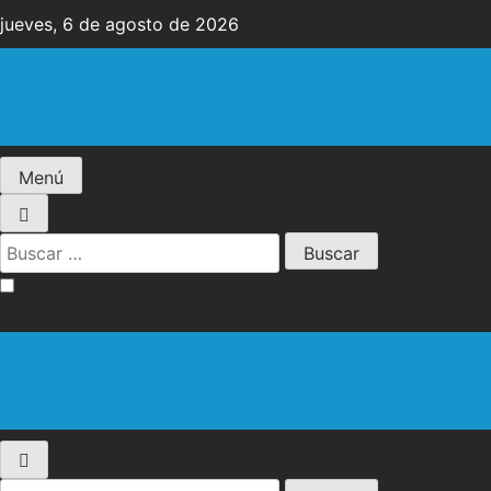
Saltar
jueves, 6 de agosto de 2026
al
contenido
Diario EL SOL
Menú
Buscar:
Diario EL SOL
Buscar: