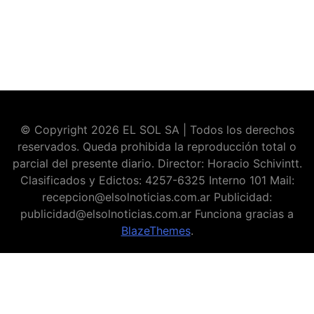
© Copyright 2026 EL SOL SA | Todos los derechos
reservados. Queda prohibida la reproducción total o
parcial del presente diario. Director: Horacio Schivintt.
Clasificados y Edictos: 4257-6325 Interno 101 Mail:
recepcion@elsolnoticias.com.ar Publicidad:
publicidad@elsolnoticias.com.ar Funciona gracias a
BlazeThemes
.