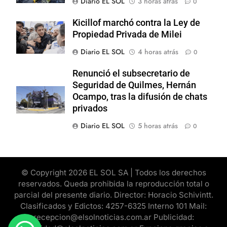
Diario EL SOL
3 horas atrás
0
Kicillof marchó contra la Ley de
Propiedad Privada de Milei
Diario EL SOL
4 horas atrás
0
Renunció el subsecretario de
Seguridad de Quilmes, Hernán
Ocampo, tras la difusión de chats
privados
Diario EL SOL
5 horas atrás
0
© Copyright 2026 EL SOL SA | Todos los derechos
reservados. Queda prohibida la reproducción total o
parcial del presente diario. Director: Horacio Schivintt.
Clasificados y Edictos: 4257-6325 Interno 101 Mail:
recepcion@elsolnoticias.com.ar Publicidad: