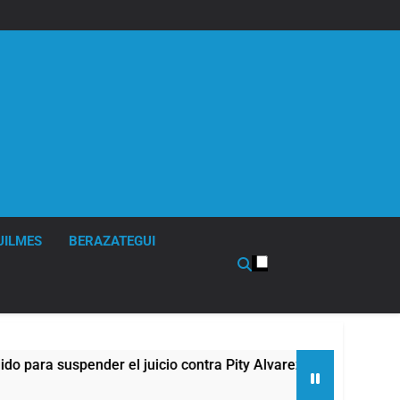
UILMES
BERAZATEGUI
uspender el juicio contra Pity Alvarez
67 barr
7 Horas A