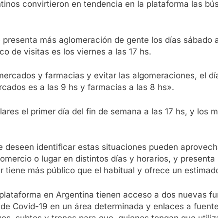
tinos convirtieron en tendencia en la plataforma las b
presenta más aglomeración de gente los días sábado a l
co de visitas es los viernes a las 17 hs.
rmercados y farmacias y evitar las algomeraciones, el d
rcados es a las 9 hs y farmacias a las 8 hs».
ares el primer día del fin de semana a las 17 hs, y los
 deseen identificar estas situaciones pueden aprovech
omercio o lugar en distintos días y horarios, y present
ar tiene más público que el habitual y ofrece un estim
 plataforma en Argentina tienen acceso a dos nuevas fun
 de Covid-19 en un área determinada y enlaces a fuente
vos, subtes y trenes para que, quienes tengan que util