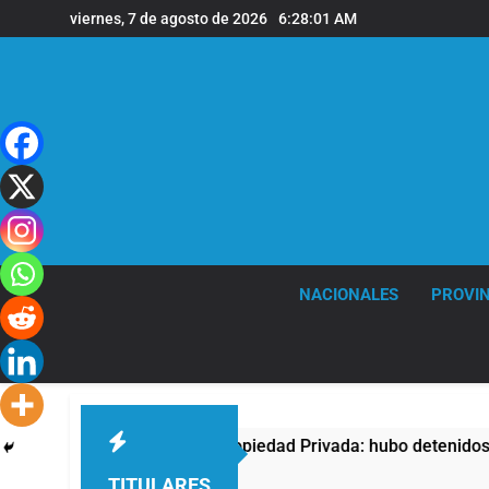
Saltar
viernes, 7 de agosto de 2026
6:28:02 AM
al
contenido
NACIONALES
PROVIN
ta contra la Ley de Propiedad Privada: hubo detenidos y enfre
TITULARES