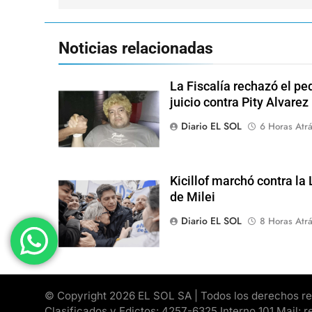
Noticias relacionadas
La Fiscalía rechazó el pe
juicio contra Pity Alvarez
Diario EL SOL
6 Horas Atr
Kicillof marchó contra la
de Milei
Diario EL SOL
8 Horas Atr
© Copyright 2026 EL SOL SA | Todos los derechos rese
Clasificados y Edictos: 4257-6325 Interno 101 Mail: