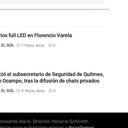
rios full LED en Florencio Varela
o EL SOL
7 Horas Atrás
0
ió el subsecretario de Seguridad de Quilmes,
 Ocampo, tras la difusión de chats privados
o EL SOL
9 Horas Atrás
0
esente diario. Director: Horacio Schivintt.
oticias.com.ar Funciona gracias a
.
BlazeThemes