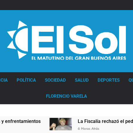
Diario EL SOL
CIA
POLÍTICA
SOCIEDAD
SALUD
DEPORTES
Q
FLORENCIO VARELA
ntamientos
La Fiscalía rechazó el pedido para s
6 Horas Atrás