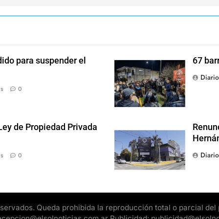
dido para suspender el
67 bar
Diari
ás
0
 Ley de Propiedad Privada
Renunc
Hernán
Diari
ás
0
rvados. Queda prohibida la reproducción total o parcial del pr
 recepcion@elsolnoticias.com.ar Publicidad: publicidad@elsoln