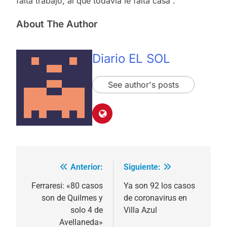
falta trabajo, al que todavía le falta casa”.
About The Author
Diario EL SOL
See author's posts
Anterior:
Siguiente:
Navegación
de
Ferraresi: «80 casos
Ya son 92 los casos
son de Quilmes y
de coronavirus en
entradas
solo 4 de
Villa Azul
Avellaneda»