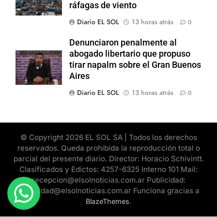
ráfagas de viento
Diario EL SOL
13 horas atrás
0
Denunciaron penalmente al
abogado libertario que propuso
tirar napalm sobre el Gran Buenos
Aires
Diario EL SOL
13 horas atrás
0
© Copyright 2026 EL SOL SA | Todos los derechos
reservados. Queda prohibida la reproducción total o
parcial del presente diario. Director: Horacio Schivintt.
Clasificados y Edictos: 4257-6325 Interno 101 Mail:
recepcion@elsolnoticias.com.ar Publicidad:
publicidad@elsolnoticias.com.ar Funciona gracias a
.
BlazeThemes