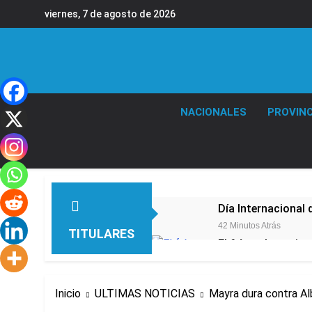
Saltar
viernes, 7 de agosto de 2026
al
contenido
NACIONALES
PROVINC
Día Internacional 
42 Minutos Atrás
TITULARES
El frío polar se i
42 Minutos Atrás
El Senado aprobó l
Inicio
ULTIMAS NOTICIAS
Mayra dura contra Al
1 Hora Atrás