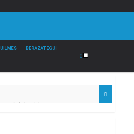
UILMES
BERAZATEGUI
turas más bajas de la semana
ro capítulo