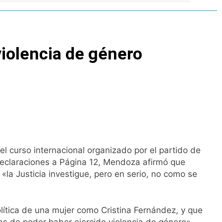
rivada: hubo detenidos y
violencia de género
ío con mínimas cercanas a 1°C
usión de chats privados
 curso internacional organizado por el partido de
acundo Moyano
declaraciones a Página 12, Mendoza afirmó que
«la Justicia investigue, pero en serio, no como se
girar el proyecto a comisión
d Privada
lítica de una mujer como Cristina Fernández, y que