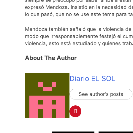
siempre se preocupó por saber si iba a estar 
La Diócesis de Qui
expresó Mendoza. Insistió en la necesidad de 
17 Horas Atrás
lo que pasó, que no se use este tema para t
La Línea 148 pasó
17 Horas Atrás
Mendoza también señaló que la violencia de g
La Municipalidad d
modo que irresponsablemente festejó el cumpl
violencia, esto está estudiado y quienes tra
17 Horas Atrás
Transporte: un as
About The Author
19 Horas Atrás
Una gran convocat
19 Horas Atrás
Diario EL SOL
Marcha al Congreso
23 Horas Atrás
See author's posts
Tormentas severas
24 Horas Atrás
Senado debate el 
1 Día Atrás