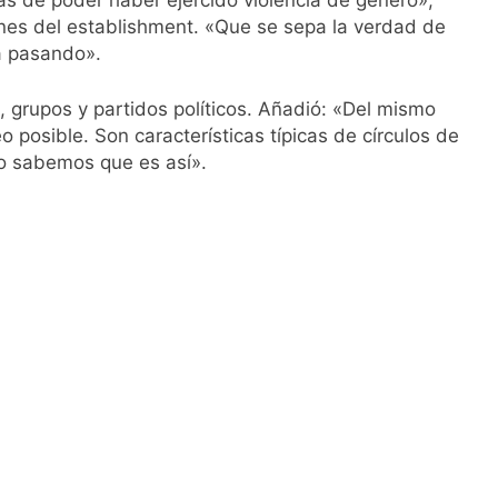
cas de poder haber ejercido violencia de género»,
iones del establishment. «Que se sepa la verdad de
á pasando».
 grupos y partidos políticos. Añadió: «Del mismo
as
posible. Son características típicas de círculos de
ro sabemos que es así».
ontra la reforma de la Ley de Tierras
rta meteorológica