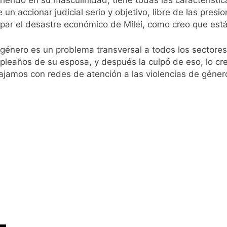
herido en su masculinidad, tiene todas las característi
lmes celebra la fiesta de San Cayetano
un accionar judicial serio y objetivo, libre de las pres
apar el desastre económico de Milei, como creo que est
 a ser operada por La Central de Vicente López
énero es un problema transversal a todos los sectores,
e Quilmes limpió sumideros y desagües en medio de las lluvi
eaños de su esposa, y después la culpó de eso, lo creo 
bajamos con redes de atención a las violencias de géne
istente virtual para consultar infracciones en segundos
oria en la obra teatral «Los Abuelos No Mienten»
: cortes, desvíos y operativo de seguridad por la protesta c
 y fuertes ráfagas de viento: más de 10 provincias bajo ale
proyecto sobre propiedad privada con foco en los desalojos