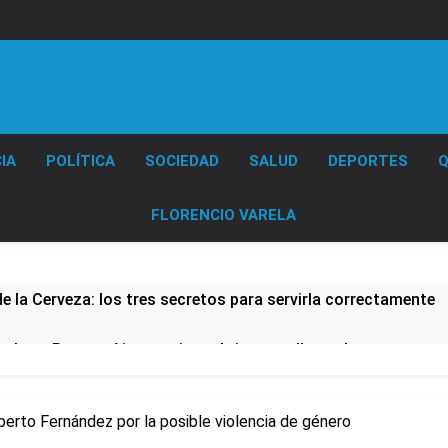
Diario EL SOL
IA
POLÍTICA
SOCIEDAD
SALUD
DEPORTES
Q
FLORENCIO VARELA
de la Cerveza: los tres secretos para servirla correctamente
nstala en Buenos Aires: mejora el tiempo y llegan las tempera
a ley de propiedad privada, pero el Gobierno debió eliminar ot
berto Fernández por la posible violencia de género