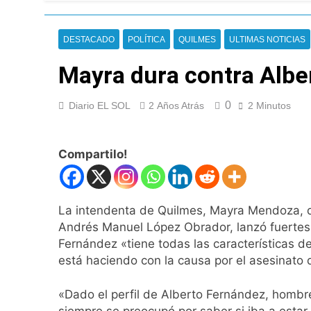
Incidentes frente 
enfrentamientos
13 Horas Atrás
DESTACADO
POLÍTICA
QUILMES
ULTIMAS NOTICIAS
La Fiscalía rechaz
13 Horas Atrás
Mayra dura contra Alber
67 barrios full LE
14 Horas Atrás
0
Diario EL SOL
2 Años Atrás
2 Minutos
El temporal se des
14 Horas Atrás
Kicillof marchó co
Compartilo!
15 Horas Atrás
Renunció el subse
16 Horas Atrás
La intendenta de Quilmes, Mayra Mendoza, qu
Candela Arizaga 
Andrés Manuel López Obrador, lanzó fuertes 
16 Horas Atrás
Fernández «tiene todas las características de
La Libertad Avanza
está haciendo con la causa por el asesinato d
16 Horas Atrás
Masiva movilizació
«Dado el perfil de Alberto Fernández, hombr
17 Horas Atrás