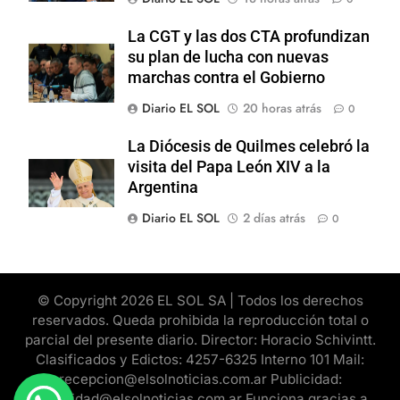
La CGT y las dos CTA profundizan
su plan de lucha con nuevas
marchas contra el Gobierno
Diario EL SOL
20 horas atrás
0
La Diócesis de Quilmes celebró la
visita del Papa León XIV a la
Argentina
Diario EL SOL
2 días atrás
0
© Copyright 2026 EL SOL SA | Todos los derechos
reservados. Queda prohibida la reproducción total o
parcial del presente diario. Director: Horacio Schivintt.
Clasificados y Edictos: 4257-6325 Interno 101 Mail:
recepcion@elsolnoticias.com.ar Publicidad:
publicidad@elsolnoticias.com.ar Funciona gracias a