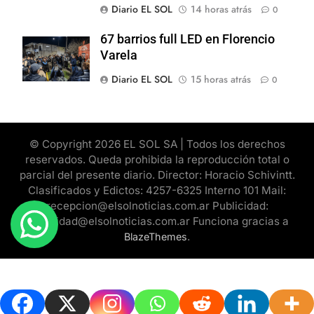
Diario EL SOL
14 horas atrás
0
67 barrios full LED en Florencio
Varela
Diario EL SOL
15 horas atrás
0
© Copyright 2026 EL SOL SA | Todos los derechos
reservados. Queda prohibida la reproducción total o
parcial del presente diario. Director: Horacio Schivintt.
Clasificados y Edictos: 4257-6325 Interno 101 Mail:
recepcion@elsolnoticias.com.ar Publicidad:
publicidad@elsolnoticias.com.ar Funciona gracias a
.
BlazeThemes