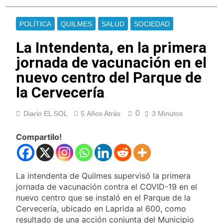
Cayetano
La Línea 148 pasó a
ser operada por La
POLÍTICA
QUILMES
SALUD
SOCIEDAD
Central de Vicente
7 Horas Atrás
López
La Municipalidad de
La Intendenta, en la primera
Quilmes limpió
jornada de vacunación en el
sumideros y
7 Horas Atrás
desagües en medio
nuevo centro del Parque de
Transporte: un
de las lluvias
asistente virtual para
la Cervecería
consultar
9 Horas Atrás
infracciones en
Una gran
segundos
0
Diario EL SOL
5 Años Atrás
3 Minutos
convocatoria en la
obra teatral «Los
9 Horas Atrás
Abuelos No Mienten»
Compartilo!
Marcha al Congreso:
cortes, desvíos y
operativo de
13 Horas Atrás
seguridad por la
Tormentas severas y
La intendenta de Quilmes supervisó la primera
protesta contra la
fuertes ráfagas de
jornada de vacunación contra el COVID-19 en el
reforma de la Ley de
viento: más de 10
14 Horas Atrás
nuevo centro que se instaló en el Parque de la
Tierras
provincias bajo alerta
Senado debate el
Cervecería, ubicado en Laprida al 600, como
meteorológica
proyecto sobre
resultado de una acción conjunta del Municipio