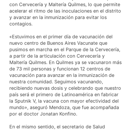
propiedad privada
15 Horas Atrás
con Cervecería y Maltería Quilmes, lo que permite
con foco en los
Día del Cirujano
acelerar el ritmo de las inoculaciones en el distrito
desalojos
Torácico: una
y avanzar en la inmunización para evitar los
especialidad clave
15 Horas Atrás
contagios.
para el cuidado de la
Alerta naranja en
salud respiratoria en
Quilmes por
«Estuvimos en el primer día de vacunación del
el Sanatorio Urquiza
tormentas severas y
1 Día Atrás
nuevo centro de Buenos Aires Vacunate que
fuertes ráfagas de
Denunciaron
pusimos en marcha en el Parque de la Cervecería,
viento
penalmente al
a partir de la articulación con Cervecería y
abogado libertario
1 Día Atrás
Maltería Quilmes. En Quilmes ya se vacunaron más
que propuso tirar
de 73 mil personas y funcionan 12 centros de
napalm sobre el Gran
vacunación para avanzar en la inmunización de
Buenos Aires
nuestra comunidad. Seguimos vacunando,
recibiendo nuevas dosis y celebrando que nuestro
país será el primero de Latinoamérica en fabricar
la Sputnik V, la vacuna con mayor efectividad del
mundo», aseguró Mendoza, que fue acompañada
por el doctor Jonatan Konfino.
En el mismo sentido, el secretario de Salud