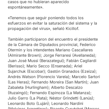
casos que no hubieran aparecido
espontáneamente».
«Tenemos que seguir poniendo todos los
esfuerzos en evitar la saturación del sistema y la
propagación del virus», señaló Kicillof.
También participaron del encuentro el presidente
de la Cámara de Diputados provincial, Federico
Otermin y los intendentes Mariano Cascallares
(Almirante Brown); Jorge Ferraresi (Avellaneda);
Juan José Mussi (Berazategui); Fabián Cagliardi
(Berisso); Mario Secco (Ensenada); Ariel
Sujarchuk (Escobar); Gastón Granados (Ezeiza);
Andrés Watson (Florencio Varela); Marcelo Sartori
(Las Heras); Fernando Moreira (San Martín); Juan
Zabaleta (Hurlingham); Alberto Descalzo
(Ituzaingó); Fernando Espinoza (La Matanza);
Julio Garro (La Plata); Néstor Grindetti (Lanús);
Leonardo Boto (Luján); Leonardo Nardini
(Malvinas Argentinas); Ricardo Curutchet (Marcos