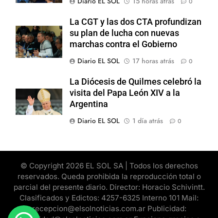
Diario EL SOL
15 horas atrás
0
La CGT y las dos CTA profundizan
su plan de lucha con nuevas
marchas contra el Gobierno
Diario EL SOL
17 horas atrás
0
La Diócesis de Quilmes celebró la
visita del Papa León XIV a la
Argentina
Diario EL SOL
1 día atrás
0
© Copyright 2026 EL SOL SA | Todos los derechos
reservados. Queda prohibida la reproducción total o
parcial del presente diario. Director: Horacio Schivintt.
Clasificados y Edictos: 4257-6325 Interno 101 Mail:
recepcion@elsolnoticias.com.ar Publicidad: