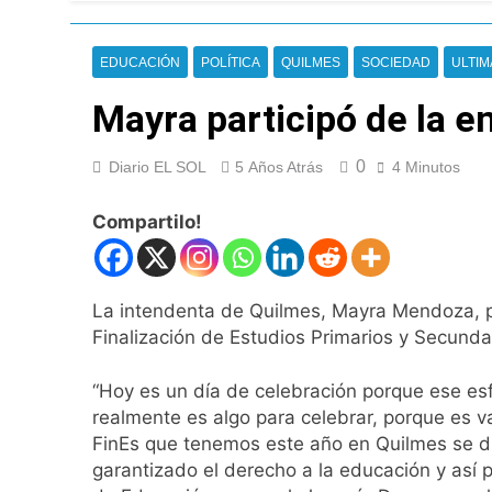
Una gran convocat
2 Horas Atrás
Marcha al Congreso
EDUCACIÓN
POLÍTICA
QUILMES
SOCIEDAD
ULTIM
6 Horas Atrás
Mayra participó de la 
Tormentas severas
7 Horas Atrás
Senado debate el 
0
Diario EL SOL
5 Años Atrás
4 Minutos
8 Horas Atrás
Compartilo!
Día del Cirujano T
8 Horas Atrás
Alerta naranja en
19 Horas Atrás
La intendenta de Quilmes, Mayra Mendoza, pa
Denunciaron penal
Finalización de Estudios Primarios y Secunda
19 Horas Atrás
Quilmes derrotó 2-
“Hoy es un día de celebración porque ese esf
19 Horas Atrás
realmente es algo para celebrar, porque es 
Argentina y Brasil
FinEs que tenemos este año en Quilmes se du
garantizado el derecho a la educación y así 
20 Horas Atrás