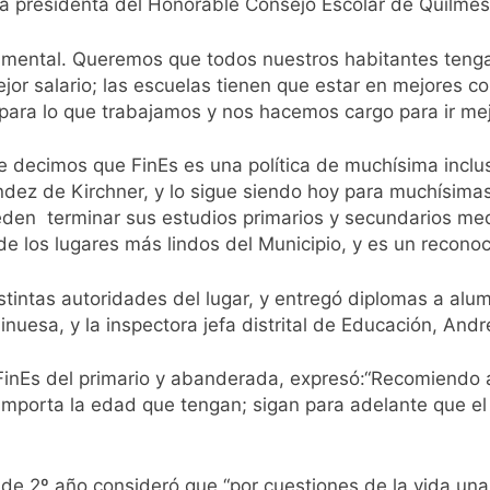
 presidenta del Honorable Consejo Escolar de Quilmes,
a anticipa gran paridad para 2027 y da un ganador para el ba
damental. Queremos que todos nuestros habitantes tenga
de baja la cláusula de venta de tierras a extranjeros
jor salario; las escuelas tienen que estar en mejores co
ra lo que trabajamos y nos hacemos cargo para ir mej
lmes a un hombre que amenazó a Milei a través de TikTok
e decimos que FinEs es una política de muchísima incl
ra capacitan a agentes municipales de Quilmes en la causa 
ndez de Kirchner, y lo sigue siendo hoy para muchísim
eden terminar sus estudios primarios y secundarios me
mes: reconocieron a Apres Salud por sus 50 años de trayector
e los lugares más lindos del Municipio, y es un recono
las intervenciones hídricas en Berazategui y Quilmes
istintas autoridades del lugar, y entregó diplomas a a
inuesa, y la inspectora jefa distrital de Educación, And
nuevos casos de la fiebre chikungunya en el país
 FinEs del primario y abanderada, expresó:“Recomiendo a
invierno se disfrutaron en familia
 importa la edad que tengan; sigan para adelante que e
e 2º año consideró que “por cuestiones de la vida una 