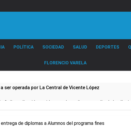
Diario EL SOL
IA
POLÍTICA
SOCIEDAD
SALUD
DEPORTES
Q
FLORENCIO VARELA
 a ser operada por La Central de Vicente López
e Quilmes limpió sumideros y desagües en medio de las lluvi
istente virtual para consultar infracciones en segundos
a entrega de diplomas a Alumnos del programa fines