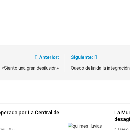
Anterior:
Siguiente:
«Siento una gran desilusión»
Quedó definida la integración
operada por La Central de
La Mun
desagü
Diario
rás
0