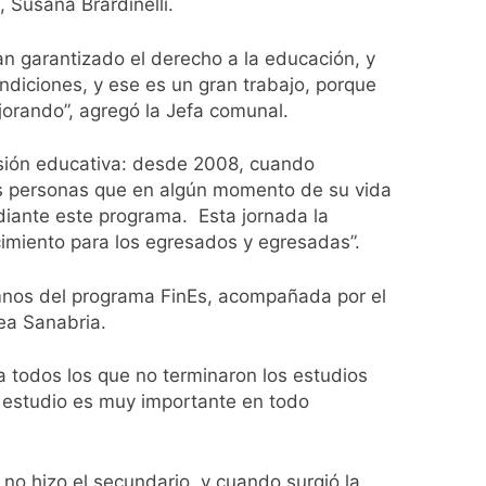
 Susana Brardinelli.
lotaje
n garantizado el derecho a la educación, y
ndiciones, y ese es un gran trabajo, porque
orando”, agregó la Jefa comunal.
usión educativa: desde 2008, cuando
Malvinas
as personas que en algún momento de su vida
diante este programa. Esta jornada la
ia
cimiento para los egresados y egresadas”.
lumnos del programa FinEs, acompañada por el
rea Sanabria.
 todos los que no terminaron los estudios
l estudio es muy importante en todo
no hizo el secundario, y cuando surgió la