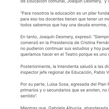
de Educación comunal, Joaquín Desmery, y la
Una nueva encuest
21 Horas Atrás
“Para nosotros la educación es un pilar fun
El oficialismo dio 
para eso los docentes tienen que tener un me
23 Horas Atrás
todos sabemos que hay una deuda enorme, pa
Detuvieron en Qui
1 Día Atrás
En tanto, Joaquín Desmery, expresó: “Siempr
Veteranos de Guer
comenzó en la Presidencia de Cristina Ferná
1 Día Atrás
no pudieron continuar sus estudios y hoy pu
Orgullo para Quil
queríamos hacer en el Teatro porque es uno d
1 Día Atrás
Siguen avanzando 
Posteriormente, la Intendenta saludó a las d
1 Día Atrás
inspector jefe regional de Educación, Pablo V
Se notificaron 21 
1 Día Atrás
Por su parte, Luisa Sosa, egresada del Plan
Las vacaciones de 
primarios y o secundarios que se anoten, no
1 Día Atrás
sentido”.
Mientras que, Gabriela Alburúa, abanderada d