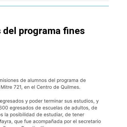
ontra la reforma de la Ley de Tierras
 del programa fines
rta meteorológica
spiratoria en el Sanatorio Urquiza
omisiones de alumnos del programa de
el Gran Buenos Aires
 Mitre 721, en el Centro de Quilmes.
ucido
 egresados y poder terminar sus estudios, y
 600 egresados de escuelas de adultos, de
la posibilidad de estudiar, de tener
 Mayra, que fue acompañada por el secretario