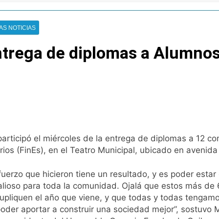
oria en la obra teatral «Los Abuelos No Mienten»
: cortes, desvíos y operativo de seguridad por la protesta c
AS NOTICIAS
entrega de diplomas a Alumnos
 y fuertes ráfagas de viento: más de 10 provincias bajo ale
proyecto sobre propiedad privada con foco en los desalojos
orácico: una especialidad clave para el cuidado de la salud re
 Quilmes por tormentas severas y fuertes ráfagas de viento
rticipó el miércoles de la entrega de diplomas a 12 c
mente al abogado libertario que propuso tirar napalm sobre 
rios (FinEs), en el Teatro Municipal, ubicado en avenida
0 al líder Gimnasia de Jujuy y volvió a ilusionarse con el Red
uerzo que hicieron tiene un resultado, y es poder estar
valioso para toda la comunidad. Ojalá que estos más de
, en el peor momento de su relación
pliquen el año que viene, y que todas y todas tengamos 
poder aportar a construir una sociedad mejor”, sostuvo