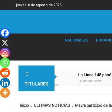
Saltar
jueves, 6 de agosto de 2026
al
contenido
NACIONALES
PROVINC
La Línea 148 pasó
15 Minutos Atrás
TITULARES
La Municipalidad d
18 Minutos Atrás
Transporte: un as
Inicio
ULTIMAS NOTICIAS
Mayra participó de l
2 Horas Atrás