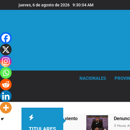
Saltar
jueves, 6 de agosto de 2026
9:30:05 AM
al
contenido
NACIONALES
PROVIN
rtes ráfagas de viento
Denunciaron penalment
3 Horas Atrás
TITULARES