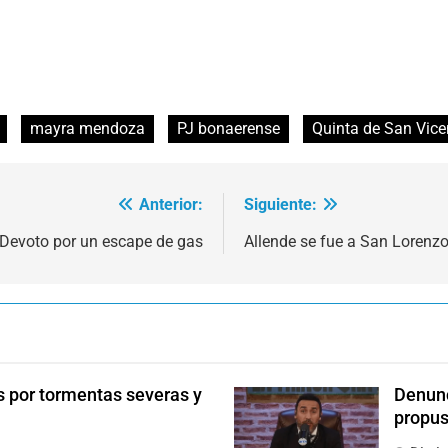
mayra mendoza
PJ bonaerense
Quinta de San Vice
Anterior:
Siguiente:
 Devoto por un escape de gas
Allende se fue a San Lorenz
s por tormentas severas y
Denunc
propus