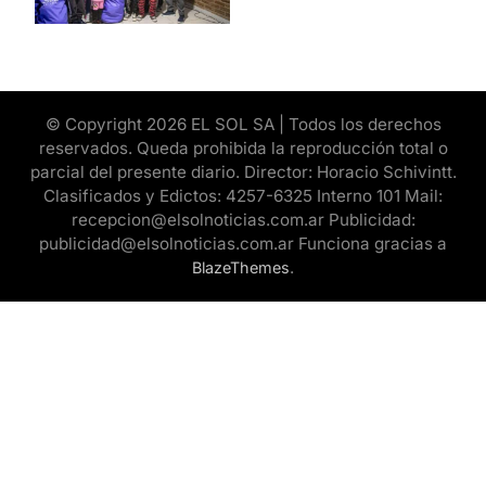
© Copyright 2026 EL SOL SA | Todos los derechos
reservados. Queda prohibida la reproducción total o
parcial del presente diario. Director: Horacio Schivintt.
Clasificados y Edictos: 4257-6325 Interno 101 Mail:
recepcion@elsolnoticias.com.ar Publicidad:
publicidad@elsolnoticias.com.ar Funciona gracias a
.
BlazeThemes