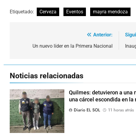
Etiquetado:
Cerveza
Eventos
mayra mendoza
Anterior:
Sigu
Navegación
de
Un nuevo líder en la Primera Nacional
Inaug
entradas
Noticias relacionadas
Quilmes: detuvieron a una m
una cárcel escondida en la 
Diario EL SOL
11 horas atrás