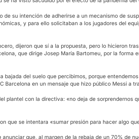
dad se ha visto sacudido por el efecto de la pandemia del
do de su intención de adherirse a un mecanismo de sus
nómicas, y para ello solicitaban a los jugadores del equ
ero, dijeron que sí a la propuesta, pero lo hicieron tra
celona, que dirige Josep María Bartomeu, por la forma 
na bajada del suelo que percibimos, porque entendemos
FC Barcelona en un mensaje que hizo público Messi a tr
del plantel con la directiva: «no deja de sorprendernos 
n que se intentara «sumar presión para hacer algo que
e anunciar que, al margen de la rebaja de un 70% de nu