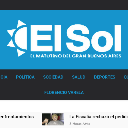
Diario EL SOL
CIA
POLÍTICA
SOCIEDAD
SALUD
DEPORTES
Q
FLORENCIO VARELA
amientos
La Fiscalía rechazó el pedido para su
8 Horas Atrás