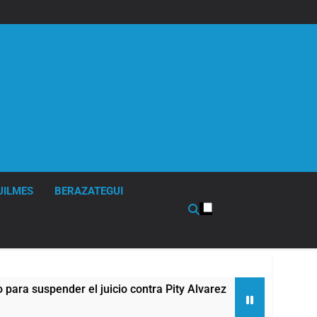
UILMES
BERAZATEGUI
spender el juicio contra Pity Alvarez
67 barrio
9 Horas Atrá