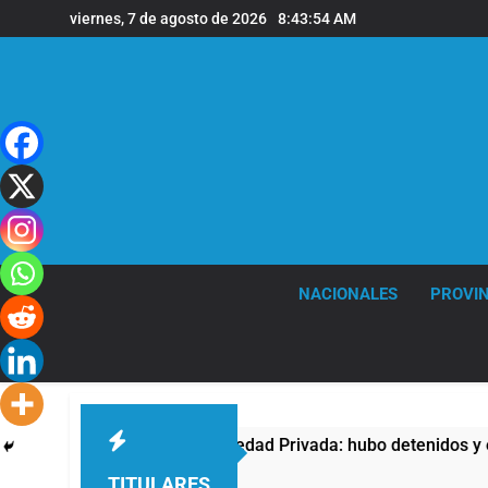
Saltar
viernes, 7 de agosto de 2026
8:43:55 AM
al
contenido
NACIONALES
PROVIN
 contra la Ley de Propiedad Privada: hubo detenidos y enfrent
TITULARES