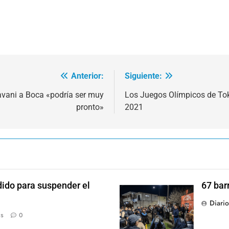
Anterior:
Siguiente:
avani a Boca «podría ser muy
Los Juegos Olímpicos de Toki
pronto»
2021
dido para suspender el
67 bar
Diari
ás
0