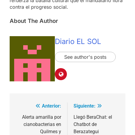
refuerza la batalla cultural que el mandatario libra
contra el progreso social.
About The Author
Diario EL SOL
See author's posts
Anterior:
Siguiente:
Navegación
de
Alerta amarilla por
Llegó BeraChat: el
cianobacterias en
Chatbot de
entradas
Quilmes y
Berazategui