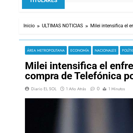
TITULARES
Inicio
ULTIMAS NOTICIAS
Milei intensifica el
ÁREA METROPOLITANA
ECONOMÍA
NACIONALES
POLÍTI
Milei intensifica el enf
compra de Telefónica p
0
Diario EL SOL
1 Año Atrás
1 Minutos