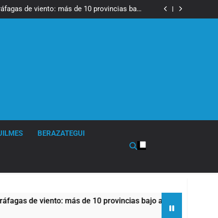
tes, desvíos y operativo de seguridad por la
otesta contra la reforma de la Ley de Tierras
ráfagas de viento: más de 10 provincias bajo
alerta meteorológica
cto sobre propiedad privada con foco en los
desalojos
 una especialidad clave para el cuidado de la
salud respiratoria en el Sanatorio Urquiza
tes, desvíos y operativo de seguridad por la
otesta contra la reforma de la Ley de Tierras
ráfagas de viento: más de 10 provincias bajo
alerta meteorológica
cto sobre propiedad privada con foco en los
desalojos
 una especialidad clave para el cuidado de la
salud respiratoria en el Sanatorio Urquiza
UILMES
BERAZATEGUI
viento: más de 10 provincias bajo alerta meteorológica