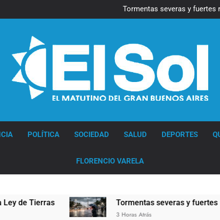
Marcha al Congreso: cor
pr
Tormentas severas y fuertes 
Senado debate el proye
Día del Cirujano Torácico:
Marcha al Congreso: cor
pr
Tormentas severas y fuertes 
Senado debate el proye
Día del Cirujano Torácico:
Diario EL SOL
CIA
POLÍTICA
SOCIEDAD
SALUD
DEPORTES
Q
FLORENCIO VARELA
erras
Tormentas severas y fuertes ráfagas de 
3 Horas Atrás