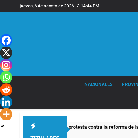
Saltar
jueves, 6 de agosto de 2026
3:14:45 PM
al
contenido
NACIONALES
PROVIN
de seguridad por la protesta contra la reforma de la Ley de Ti