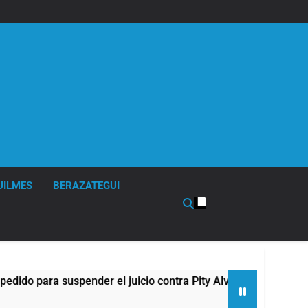
UILMES
BERAZATEGUI
 para suspender el juicio contra Pity Alvarez
6
4