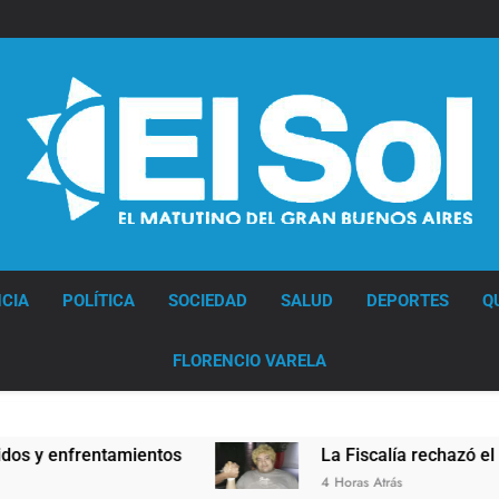
Diario EL SOL
CIA
POLÍTICA
SOCIEDAD
SALUD
DEPORTES
Q
FLORENCIO VARELA
 enfrentamientos
La Fiscalía rechazó el pedido
4 Horas Atrás