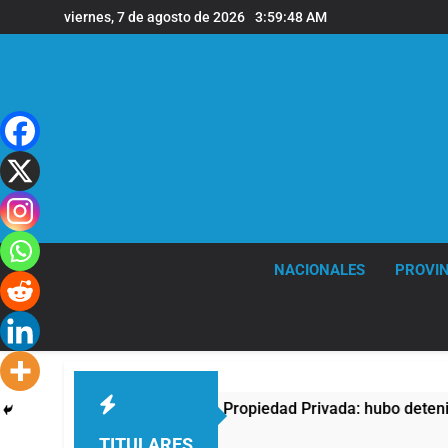
Saltar
viernes, 7 de agosto de 2026
3:59:48 AM
al
contenido
NACIONALES
PROVIN
protesta contra la Ley de Propiedad Privada: hubo detenidos y
TITULARES