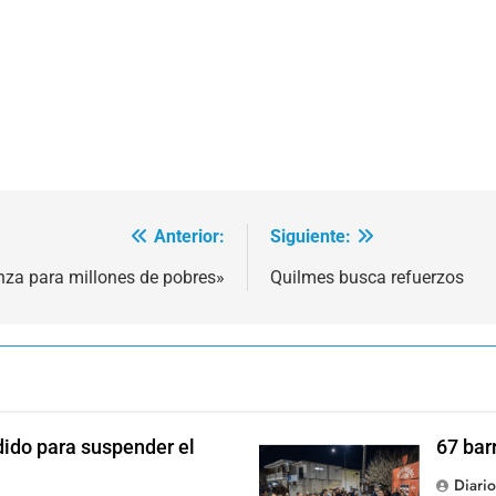
Anterior:
Siguiente:
za para millones de pobres»
Quilmes busca refuerzos
dido para suspender el
67 bar
Diari