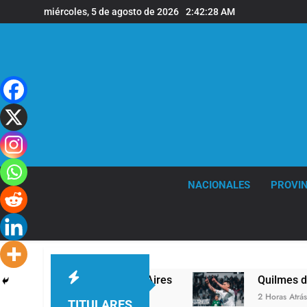
Saltar
miércoles, 5 de agosto de 2026
2:42:29 AM
al
contenido
NACIONALES
PROVIN
sobre el Gran Buenos Aires
Quilmes derrotó 2-
2 Horas Atrás
TITULARES