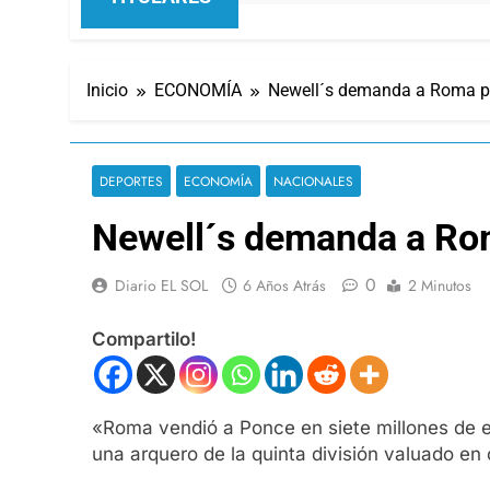
Inicio
ECONOMÍA
Newell´s demanda a Roma po
DEPORTES
ECONOMÍA
NACIONALES
Newell´s demanda a Rom
0
Diario EL SOL
6 Años Atrás
2 Minutos
Compartilo!
«Roma vendió a Ponce en siete millones de eur
una arquero de la quinta división valuado en 