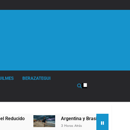
UILMES
BERAZATEGUI
cido
Argentina y Brasil, en el peor momento d
3 Horas Atrás