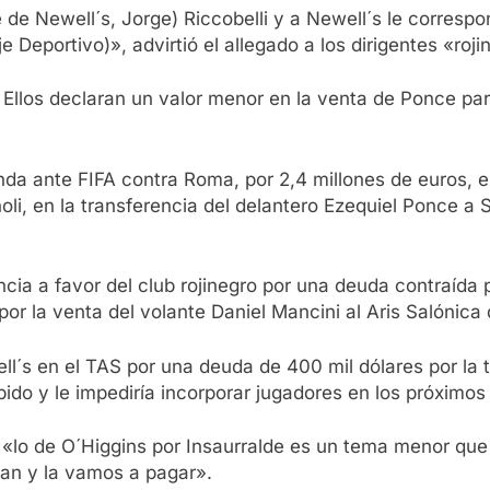
 de Newell´s, Jorge) Riccobelli y a Newell´s le correspo
e Deportivo)», advirtió el allegado a los dirigentes «roji
. Ellos declaran un valor menor en la venta de Ponce p
a ante FIFA contra Roma, por 2,4 millones de euros, en 
li, en la transferencia del delantero Ezequiel Ponce a
cia a favor del club rojinegro por una deuda contraída 
or la venta del volante Daniel Mancini al Aris Salónica 
l´s en el TAS por una deuda de 400 mil dólares por la t
nhibido y le impediría incorporar jugadores en los próxim
ue «lo de O´Higgins por Insaurralde es un tema menor q
lan y la vamos a pagar».