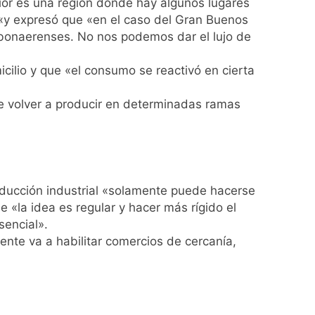
terior es una región donde hay algunos lugares
s «y expresó que «en el caso del Gran Buenos
ío con mínimas cercanas a 1°C
s bonaerenses. No nos podemos dar el lujo de
cilio y que «el consumo se reactivó en cierta
usión de chats privados
e volver a producir en determinadas ramas
acundo Moyano
girar el proyecto a comisión
roducción industrial «solamente puede hacerse
d Privada
 «la idea es regular y hacer más rígido el
sencial».
ente va a habilitar comercios de cercanía,