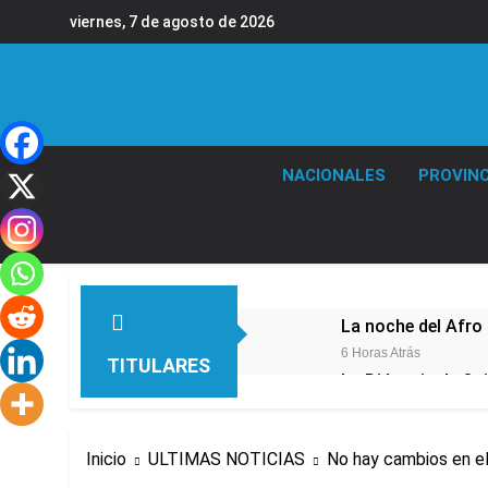
Saltar
viernes, 7 de agosto de 2026
al
contenido
NACIONALES
PROVINC
La noche del Afro 
6 Horas Atrás
TITULARES
La Diócesis de Qui
8 Horas Atrás
Figuras de la cult
Inicio
ULTIMAS NOTICIAS
No hay cambios en 
10 Horas Atrás