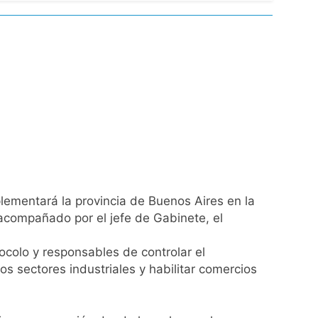
l Street y el riesgo país quedó al borde
nsables como «delincuentes anarquistas»
turas más bajas de la semana
a los argentinos
ro capítulo
plementará la provincia de Buenos Aires en la
 acompañado por el jefe de Gabinete, el
rivada: hubo detenidos y
colo y responsables de controlar el
os sectores industriales y habilitar comercios