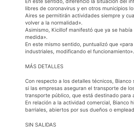
En este sentido, diferenció la situación del i
1 Día Atrás
libres de coronavirus y en otros municipios 
El temporal se des
Aires se permitirán actividades siempre y cu
1 Día Atrás
volver a la normalidad».
Kicillof marchó co
Asimismo, Kicillof manifestó que ya se había
1 Día Atrás
medida».
Renunció el subse
En este mismo sentido, puntualizó que «para
1 Día Atrás
industriales, modificando el funcionamiento»
Candela Arizaga 
1 Día Atrás
MÁS DETALLES
La Libertad Avanza
1 Día Atrás
Con respecto a los detalles técnicos, Bianco
Masiva movilizació
si las empresas aseguran el transporte de lo
1 Día Atrás
transporte público, que está destinado para 
La Diócesis de Qui
En relación a la actividad comercial, Bianco 
1 Día Atrás
barriales, abiertos por sus dueños o emplea
La Línea 148 pasó
1 Día Atrás
SIN SALIDAS