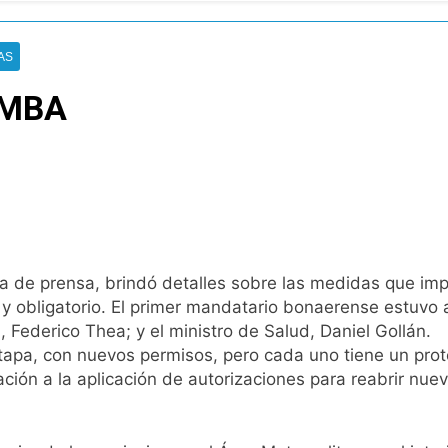
tiva para los activos argentinos: cayeron las acciones en Wal
AS
nó los disturbios frente al Congreso y calificó a los respo
AMBA
de la Cerveza: los tres secretos para servirla correctamente
nstala en Buenos Aires: mejora el tiempo y llegan las tempera
o: por qué se celebra cada 7 de agosto y qué representa par
a ley de propiedad privada, pero el Gobierno debió eliminar ot
cia de prensa, brindó detalles sobre las medidas que im
o y obligatorio. El primer mandatario bonaerense estuvo
al Congreso durante la protesta contra la Ley de Propiedad P
, Federico Thea; y el ministro de Salud, Daniel Gollán.
apa, con nuevos permisos, pero cada uno tiene un proto
ión a la aplicación de autorizaciones para reabrir nuev
ó el pedido para suspender el juicio contra Pity Alvarez
D en Florencio Varela