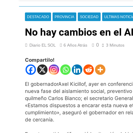
Nueva jornada nega
de los 450 puntos
11 Horas Atrás
DESTACADO
PROVINCIA
SOCIEDAD
ULTIMAS NOTICI
Jorge Macri conde
12 Horas Atrás
No hay cambios en el 
Día Internacional 
13 Horas Atrás
0
Diario EL SOL
6 Años Atrás
3 Minutos
El frío polar se i
13 Horas Atrás
Compartilo!
Día de San Cayetan
14 Horas Atrás
El Senado aprobó l
El gobernadorAxel Kicillof, ayer en conferen
14 Horas Atrás
nueva fase del aislamiento social, preventiv
Incidentes frente 
quilmeño Carlos Bianco; el secretario General
enfrentamientos
«Estamos dispuestos a encarar esta nueva et
1 Día Atrás
cumplimiento», aseguró el gobernador en relac
La Fiscalía rechaz
de cercanía.
1 Día Atrás
67 barrios full LE