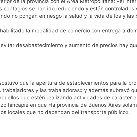
nterior de la provincia con el Área Metropolitana: «el in
los contagios se han ido reduciendo y están controlado
pide del AMBA: cuándo dejará de llover y llega una ola de fr
ando no pongan en riesgo la salud y la vida de los y la
ntra la Ley de Propiedad Privada de Milei
 habilitado la modalidad de comercio con entrega a domi
cretario de Seguridad de Quilmes, Hernán Ocampo, tras la dif
 evitar desabastecimiento y aumento de precios hay qu
.
confirmó que tuvo un «brote psicótico» por consumo con F
 consiguió la mayoría y rechazó el pedido del peronismo de 
 sostuvo que la apertura de establecimientos para la p
n al Congreso contra el proyecto oficial de Ley de Propieda
s trabajadores y las trabajadoras» y además subrayó que
aquellos que estén realizando actividades de carácter e
lmes celebra la fiesta de San Cayetano
hizo hincapié en que «la provincia de Buenos Aires solam
dos locales que no dependan del transporte público».
 a ser operada por La Central de Vicente López