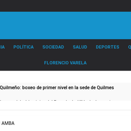
Diario EL SOL
IA
POLÍTICA
SOCIEDAD
SALUD
DEPORTES
Q
FLORENCIO VARELA
Quilmeño: boxeo de primer nivel en la sede de Quilmes
lmes celebró la visita del Papa León XIV a la Argentina
ura se sumaron a la marcha frente al Congreso contra la Ley 
el AMBA