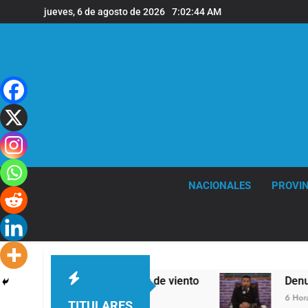
Saltar
jueves, 6 de agosto de 2026
7:02:45 AM
al
contenido
NACIONALES
PROVIN
eras y fuertes ráfagas de viento
Denunciaron
6 Horas Atrás
TITULARES