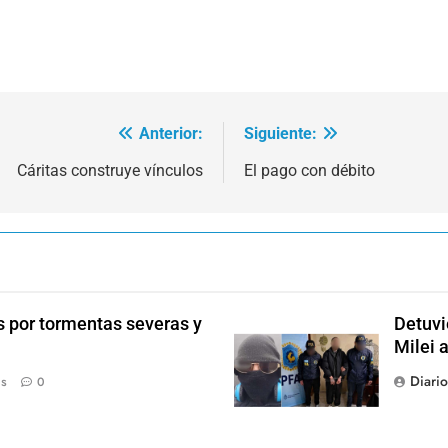
Anterior:
Siguiente:
Cáritas construye vínculos
El pago con débito
s por tormentas severas y
Detuvi
Milei 
Diari
ás
0