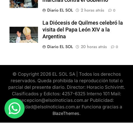
Diario EL SOL
2 horas atrás
0
La Diócesis de Quilmes celebró la
visita del Papa León XIV a la
Argentina
Diario EL SOL
20 horas atrás
0
© Copyright 2026 EL SOL SA | Todos los derechos
reservados. Queda prohibida la reproducción total o
parcial del presente diario. Director: Horacio Schivintt.
Clasificados y Edictos: 4257-6325 Interno 101 Mail:
recepcion@elsolnoticias.com.ar Publicidad:
publicidad@elsolnoticias.com.ar Funciona gracias a
.
BlazeThemes