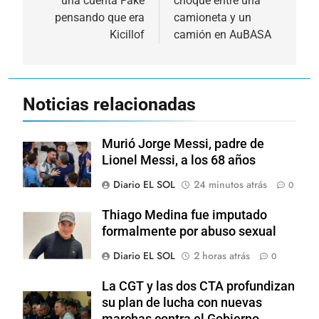
una cuenta Fake
choque entre una
entradas
pensando que era
camioneta y un
Kicillof
camión en AuBASA
Noticias relacionadas
Murió Jorge Messi, padre de
Lionel Messi, a los 68 años
Diario EL SOL
24 minutos atrás
0
Thiago Medina fue imputado
formalmente por abuso sexual
Diario EL SOL
2 horas atrás
0
La CGT y las dos CTA profundizan
su plan de lucha con nuevas
marchas contra el Gobierno