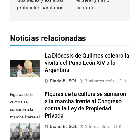
dos sedes y estrictos
entrenó y firmó
entradas
protocolos sanitarios
contrato
Noticias relacionadas
La Diócesis de Quilmes celebró la
visita del Papa León XIV a la
Argentina
Diario EL SOL
7 minutos atrás
0
Figuras de la cultura se sumaron
Figuras de la
a la marcha frente al Congreso
cultura se
contra la Ley de Propiedad
sumaron a la
Privada
marcha frente al
Congreso contra
Diario EL SOL
2 horas atrás
0
la Ley de
Propiedad