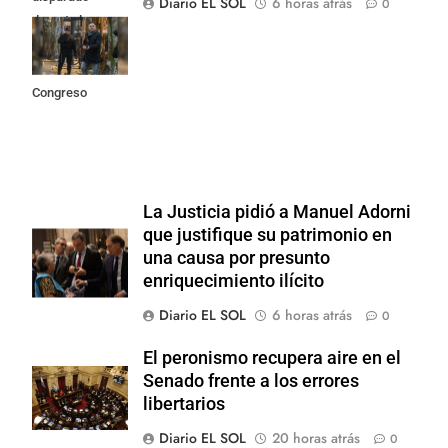
Diario EL SOL
6 horas atrás
0
durante los
incidentes
frente al
Congreso
La Justicia pidió a Manuel Adorni
que justifique su patrimonio en
una causa por presunto
enriquecimiento ilícito
Diario EL SOL
6 horas atrás
0
El peronismo recupera aire en el
Senado frente a los errores
libertarios
Diario EL SOL
20 horas atrás
0