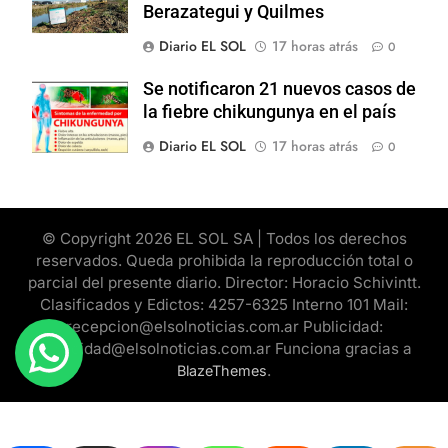
Berazategui y Quilmes
Diario EL SOL
17 horas atrás
0
Se notificaron 21 nuevos casos de
la fiebre chikungunya en el país
Diario EL SOL
17 horas atrás
0
© Copyright 2026 EL SOL SA | Todos los derechos
reservados. Queda prohibida la reproducción total o
parcial del presente diario. Director: Horacio Schivintt.
Clasificados y Edictos: 4257-6325 Interno 101 Mail:
recepcion@elsolnoticias.com.ar Publicidad:
publicidad@elsolnoticias.com.ar Funciona gracias a
.
BlazeThemes