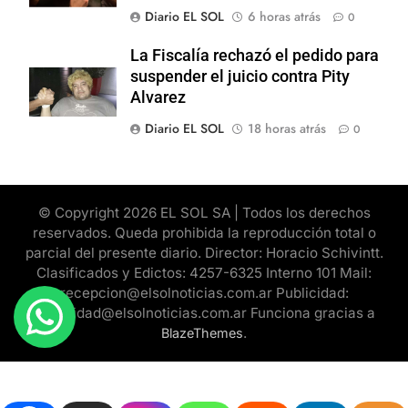
Diario EL SOL
6 horas atrás
0
La Fiscalía rechazó el pedido para
suspender el juicio contra Pity
Alvarez
Diario EL SOL
18 horas atrás
0
© Copyright 2026 EL SOL SA | Todos los derechos
reservados. Queda prohibida la reproducción total o
parcial del presente diario. Director: Horacio Schivintt.
Clasificados y Edictos: 4257-6325 Interno 101 Mail:
recepcion@elsolnoticias.com.ar Publicidad:
publicidad@elsolnoticias.com.ar Funciona gracias a
.
BlazeThemes