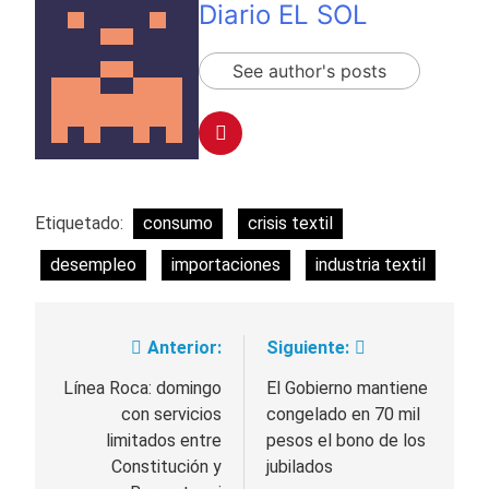
Diario EL SOL
See author's posts
Etiquetado:
consumo
crisis textil
desempleo
importaciones
industria textil
Anterior:
Siguiente:
Navegación
de
Línea Roca: domingo
El Gobierno mantiene
con servicios
congelado en 70 mil
entradas
limitados entre
pesos el bono de los
Constitución y
jubilados