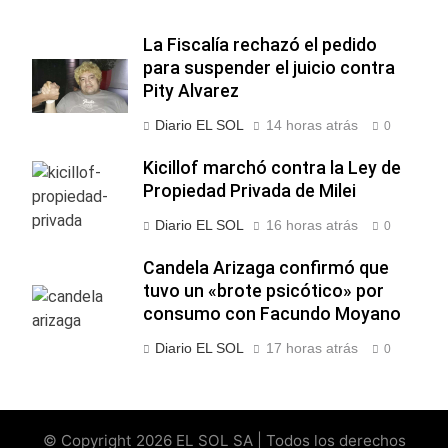
La Fiscalía rechazó el pedido
para suspender el juicio contra
Pity Alvarez
Diario EL SOL
14 horas atrás
0
Kicillof marchó contra la Ley de
Propiedad Privada de Milei
Diario EL SOL
16 horas atrás
0
Candela Arizaga confirmó que
tuvo un «brote psicótico» por
consumo con Facundo Moyano
Diario EL SOL
17 horas atrás
0
© Copyright 2026 EL SOL SA | Todos los derechos