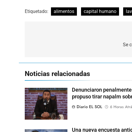
Etiquetado:
alimentos
capital humano
la
Navegación
de
Se c
entradas
Noticias relacionadas
Denunciaron penalmente a
propuso tirar napalm sob
Diario EL SOL
6 Horas Atr
Una nueva encuesta antic