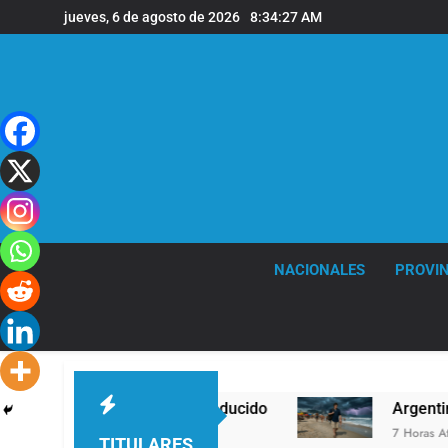
Saltar
jueves, 6 de agosto de 2026
8:34:28 AM
al
contenido
NACIONALES
PROVIN
narse con el Reducido
Argentina y Brasil, en e
7 Horas Atrás
TITULARES