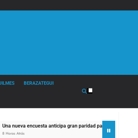
UILMES
BERAZATEGUI
sta anticipa gran paridad para 2027 y da un ganador para el 