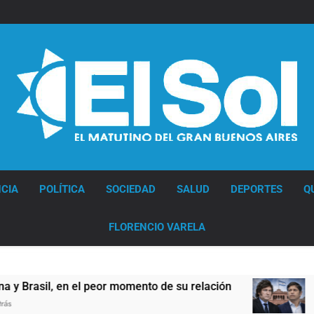
Diario EL SOL
CIA
POLÍTICA
SOCIEDAD
SALUD
DEPORTES
Q
FLORENCIO VARELA
l peor momento de su relación
Una nueva encue
8 Horas Atrás