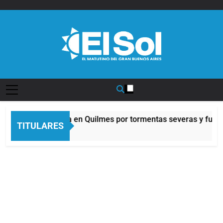
Saltar
al
contenido
Diario EL SOL
Alerta naranja en Quilmes por tormentas severas y fuerte
TITULARES
7 Horas Atrás