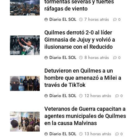
tormentas severas y fuertes
ráfagas de viento
Diario EL SOL
7 horas atrás
0
Quilmes derrotó 2-0 al líder
Gimnasia de Jujuy y volvió a
ilusionarse con el Reducido
Diario EL SOL
8 horas atrás
0
Detuvieron en Quilmes a un
hombre que amenazó a Milei a
través de TikTok
Diario EL SOL
12 horas atrás
0
Veteranos de Guerra capacitan a
agentes municipales de Quilmes
en la causa Malvinas
Diario EL SOL
13 horas atrás
0