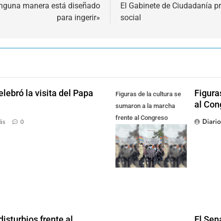
 ninguna manera está diseñado
El Gabinete de Ciudadanía pr
para ingerir»
social
lebró la visita del Papa
Figura
Figuras de la cultura se
al Con
sumaron a la marcha
frente al Congreso
Diari
ás
0
contra la Ley de
Propiedad Privada
isturbios frente al
El Sen