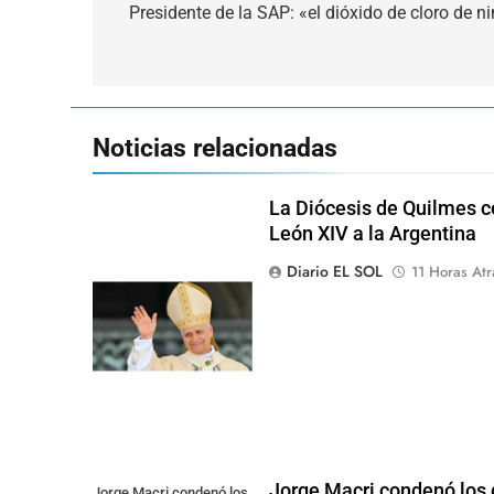
de
Presidente de la SAP: «el dióxido de cloro de
entradas
Noticias relacionadas
La Diócesis de Quilmes ce
León XIV a la Argentina
Diario EL SOL
11 Horas Atr
Jorge Macri condenó los d
Jorge Macri condenó los