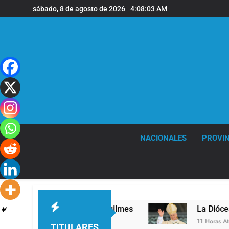
Saltar
sábado, 8 de agosto de 2026
4:08:04 AM
al
contenido
NACIONALES
PROVIN
 nivel en la sede de Quilmes
La Diócesis de Q
11 Horas Atrás
TITULARES