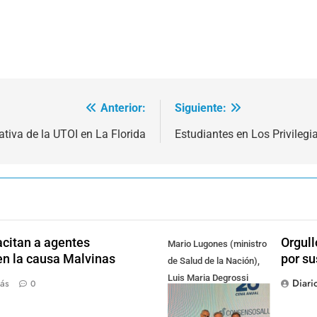
Anterior:
Siguiente:
tiva de la UTOI en La Florida
Estudiantes en Los Privilegi
citan a agentes
Orgull
Mario Lugones (ministro
en la causa Malvinas
por su
de Salud de la Nación),
Luis Maria Degrossi
Diari
rás
0
(Presidente de Apres
Salud) y Cristian Mazza