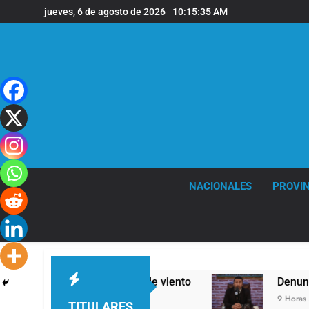
Saltar
jueves, 6 de agosto de 2026
10:15:36 AM
al
contenido
NACIONALES
PROVIN
s y fuertes ráfagas de viento
Denunciaron pen
9 Horas Atrás
TITULARES