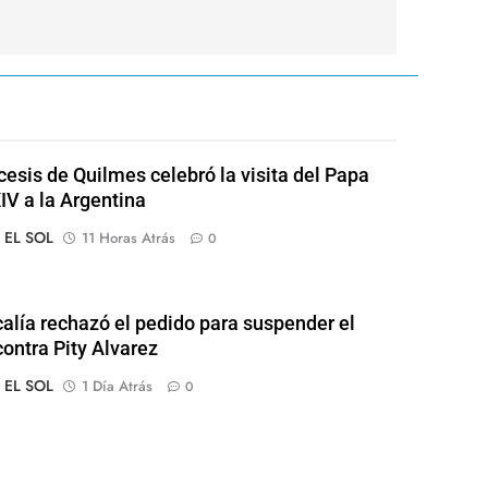
cesis de Quilmes celebró la visita del Papa
IV a la Argentina
o EL SOL
11 Horas Atrás
0
calía rechazó el pedido para suspender el
contra Pity Alvarez
o EL SOL
1 Día Atrás
0