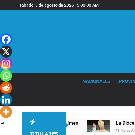
Saltar
sábado, 8 de agosto de 2026
5:00:01 AM
al
contenido
NACIONALES
PROVIN
 nivel en la sede de Quilmes
La Diócesis de 
11 Horas Atrás
TITULARES