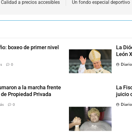
Calidad a precios accesibles
Un fondo especial deportivo
ño: boxeo de primer nivel
La Dió
León X
Diari
ás
0
sumaron a la marcha frente
La Fis
y de Propiedad Privada
juicio 
Diari
ás
0