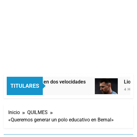
Economía en dos velocidades
Lionel
TITULARES
3 Horas Atrás
4 Horas A
Inicio
QUILMES
«Queremos generar un polo educativo en Bernal»