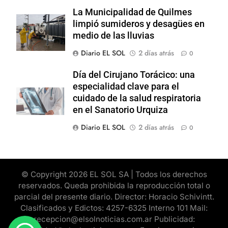
La Municipalidad de Quilmes
limpió sumideros y desagües en
medio de las lluvias
Diario EL SOL
2 días atrás
0
Día del Cirujano Torácico: una
especialidad clave para el
cuidado de la salud respiratoria
en el Sanatorio Urquiza
Diario EL SOL
2 días atrás
0
© Copyright 2026 EL SOL SA | Todos los derechos
reservados. Queda prohibida la reproducción total o
parcial del presente diario. Director: Horacio Schivintt.
Clasificados y Edictos: 4257-6325 Interno 101 Mail:
recepcion@elsolnoticias.com.ar Publicidad: