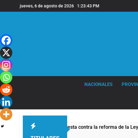
Saltar
jueves, 6 de agosto de 2026
1:23:44 PM
al
contenido
NACIONALES
PROVIN
d por la protesta contra la reforma de la Ley de Tierras