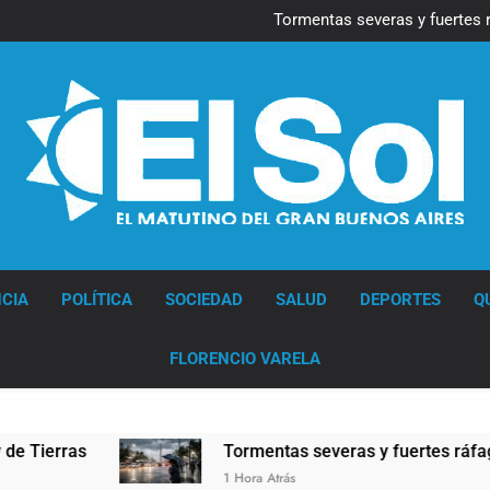
Marcha al Congreso: cor
pr
Tormentas severas y fuertes 
Senado debate el proye
Marcha al Congreso: cor
pr
Tormentas severas y fuertes 
Senado debate el proye
Diario EL SOL
CIA
POLÍTICA
SOCIEDAD
SALUD
DEPORTES
Q
FLORENCIO VARELA
Tormentas severas y fuertes ráfagas de viento: más
1 Hora Atrás