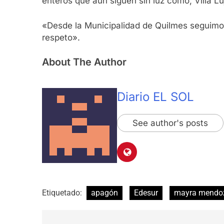
enteros que aún siguen sin luz como, Villa L
«Desde la Municipalidad de Quilmes seguimo
respeto».
About The Author
Diario EL SOL
See author's posts
Etiquetado:
apagón
Edesur
mayra mendo