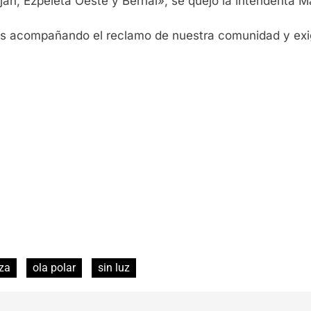
uján, Ezpeleta Oeste y Bernal», se quejó la intendenta
s acompañando el reclamo de nuestra comunidad y exigi
za
ola polar
sin luz