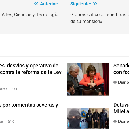
Anterior:
Siguiente:
, Artes, Ciencias y Tecnología
Grabois criticó a Espert tras
de su mansión»
s, desvíos y operativo de
Senado
 contra la reforma de la Ley
con fo
Diari
Atrás
0
s por tormentas severas y
Detuvi
Milei 
Diari
ás
0