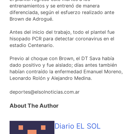
sumideros y
19 Horas Atrás
entrenamientos y se entrenó de manera
desagües en medio
Transporte: un
diferenciada, según el esfuerzo realizado ante
de las lluvias
asistente virtual para
Brown de Adrogué.
consultar
21 Horas Atrás
infracciones en
Una gran
Antes del inicio del trabajo, todo el plantel fue
segundos
convocatoria en la
hisopado PCR para detectar coronavirus en el
obra teatral «Los
21 Horas Atrás
estadio Centenario.
Abuelos No Mienten»
Marcha al Congreso:
cortes, desvíos y
Previo al choque con Brown, el DT Sava había
operativo de
1 Día Atrás
dado positivo y fue aislado; días antes también
seguridad por la
habían contraído la enfermedad Emanuel Moreno,
protesta contra la
reforma de la Ley de
Leonardo Rolón y Alejandro Medina.
Tierras
deportes@elsolnoticias.com.ar
About The Author
Diario EL SOL