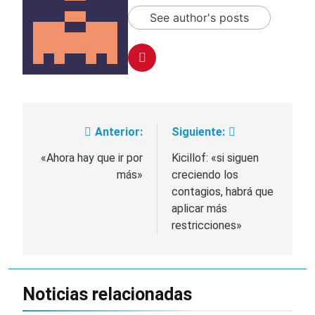
See author's posts
Anterior:
Siguiente:
Navegación
de
«Ahora hay que ir por
Kicillof: «si siguen
más»
creciendo los
entradas
contagios, habrá que
aplicar más
restricciones»
Noticias relacionadas