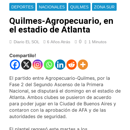
Milei
Renunció el
DEPORTES
NACIONALES
QUILMES
ZONA SUR
subsecretario de
Seguridad de
Quilmes-Agropecuario, en
17 Horas Atrás
Quilmes, Hernán
Candela Arizaga
el estadio de Atlanta
Ocampo, tras la
confirmó que tuvo un
difusión de chats
«brote psicótico» por
18 Horas Atrás
privados
consumo con
0
Diario EL SOL
6 Años Atrás
1 Minutos
La Libertad Avanza
Facundo Moyano
consiguió la mayoría
y rechazó el pedido
Compartilo!
18 Horas Atrás
del peronismo de
Masiva movilización
girar el proyecto a
al Congreso contra el
comisión
proyecto oficial de
18 Horas Atrás
El partido entre Agropecuario-Quilmes, por la
Ley de Propiedad
La Diócesis de
Fase 2 del Segundo Ascenso de la Primera
Privada
Quilmes celebra la
Nacional, se disputará el domingo en el estadio de
fiesta de San
19 Horas Atrás
Atlanta. Ambos clubes se pusieron de acuerdo
Cayetano
La Línea 148 pasó a
para poder jugar en la Ciudad de Buenos Aires y
ser operada por La
contaron con la aprobación de AFA y de las
Central de Vicente
19 Horas Atrás
autoridades de seguridad.
López
La Municipalidad de
Quilmes limpió
El plantel regresó este martes a los