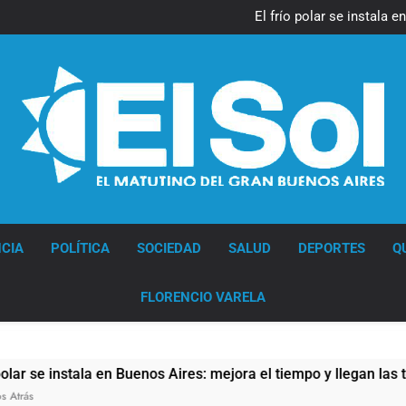
Día Internacional 
El frío polar se instala 
El Senado aprobó la ley 
Día Internacional 
El frío polar se instala 
El Senado aprobó la ley 
Diario EL SOL
CIA
POLÍTICA
SOCIEDAD
SALUD
DEPORTES
Q
FLORENCIO VARELA
 Buenos Aires: mejora el tiempo y llegan las temperaturas más 