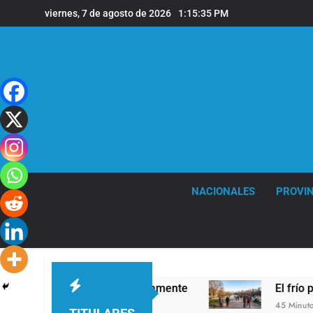
Saltar
viernes, 7 de agosto de 2026
1:15:37 PM
al
contenido
NACIONALES
PROVIN
irla correctamente
El frío polar se instala en
45 Minutos Atrás