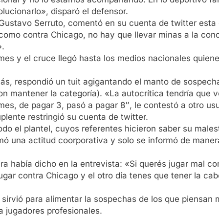
ucionarlo», disparó el defensor.
, Gustavo Serruto, comentó en su cuenta de twitter esta
omo contra Chicago, no hay que llevar minas a la concen
».
mes y el cruce llegó hasta los medios nacionales quiene
ás, respondió un tuit agigantando el manto de sospecha 
n mantener la categoría). «La autocrítica tendría que ven
es, de pagar 3, pasó a pagar 8″, le contestó a otro usu
plente restringió su cuenta de twitter.
do el plantel, cuyos referentes hicieron saber su malest
omó una actitud coorporativa y solo se informó de maner
ira había dicho en la entrevista: «Si querés jugar mal 
gar contra Chicago y el otro día tenes que tener la ca
o sirvió para alimentar la sospechas de los que piensan 
a jugadores profesionales.