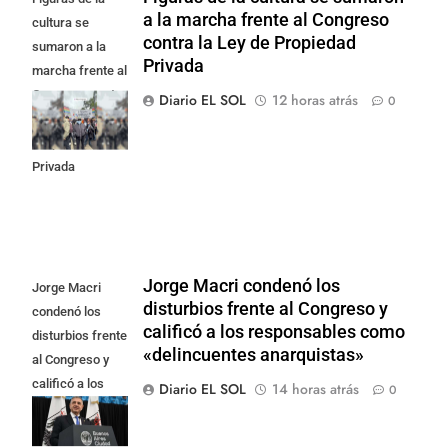
a la marcha frente al Congreso
cultura se
contra la Ley de Propiedad
sumaron a la
Privada
marcha frente al
Congreso contra
Diario EL SOL
12 horas atrás
0
la Ley de
Propiedad
Privada
Jorge Macri condenó los
Jorge Macri
disturbios frente al Congreso y
condenó los
calificó a los responsables como
disturbios frente
«delincuentes anarquistas»
al Congreso y
calificó a los
Diario EL SOL
14 horas atrás
0
responsables
como