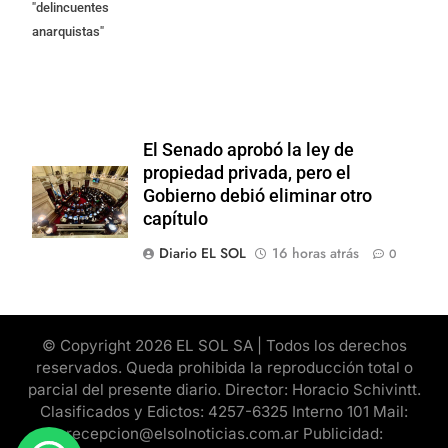
"delincuentes
anarquistas"
El Senado aprobó la ley de
propiedad privada, pero el
Gobierno debió eliminar otro
capítulo
Diario EL SOL
16 horas atrás
0
© Copyright 2026 EL SOL SA | Todos los derechos
reservados. Queda prohibida la reproducción total o
parcial del presente diario. Director: Horacio Schivintt.
Clasificados y Edictos: 4257-6325 Interno 101 Mail:
recepcion@elsolnoticias.com.ar Publicidad: