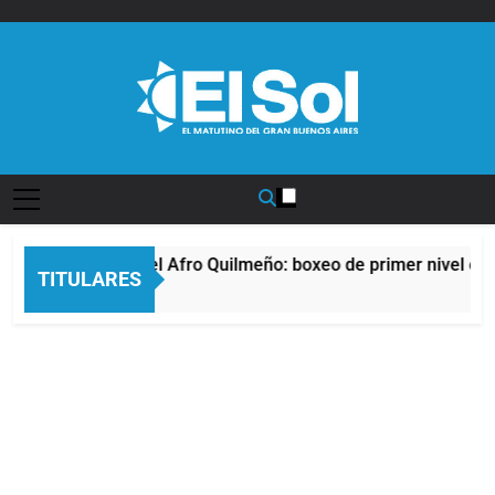
Saltar
al
contenido
Diario EL SOL
La noche del Afro Quilmeño: boxeo de primer nivel en l
TITULARES
8 Horas Atrás