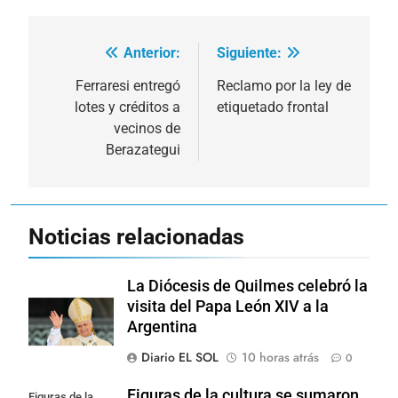
Anterior:
Siguiente:
Navegación
de
Ferraresi entregó
Reclamo por la ley de
lotes y créditos a
etiquetado frontal
entradas
vecinos de
Berazategui
Noticias relacionadas
La Diócesis de Quilmes celebró la
visita del Papa León XIV a la
Argentina
Diario EL SOL
10 horas atrás
0
Figuras de la cultura se sumaron
Figuras de la