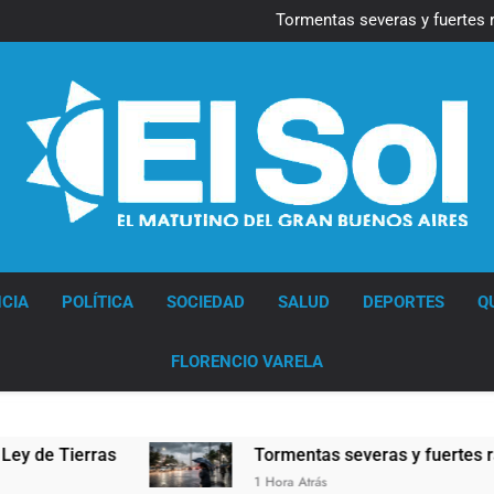
Marcha al Congreso: cor
pr
Tormentas severas y fuertes 
Senado debate el proye
Marcha al Congreso: cor
pr
Tormentas severas y fuertes 
Senado debate el proye
Diario EL SOL
CIA
POLÍTICA
SOCIEDAD
SALUD
DEPORTES
Q
FLORENCIO VARELA
 Tierras
Tormentas severas y fuertes ráfagas 
1 Hora Atrás