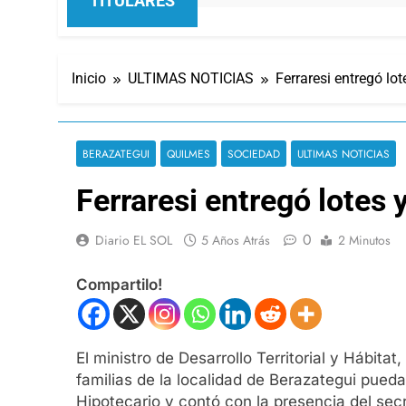
TITULARES
Inicio
ULTIMAS NOTICIAS
Ferraresi entregó lo
BERAZATEGUI
QUILMES
SOCIEDAD
ULTIMAS NOTICIAS
Ferraresi entregó lotes 
0
Diario EL SOL
5 Años Atrás
2 Minutos
Compartilo!
El ministro de Desarrollo Territorial y Hábit
familias de la localidad de Berazategui pueda
Hipotecario y contó con la presencia del secre