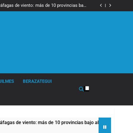
tes, desvíos y operativo de seguridad por la
otesta contra la reforma de la Ley de Tierras
ráfagas de viento: más de 10 provincias bajo
alerta meteorológica
cto sobre propiedad privada con foco en los
desalojos
tes, desvíos y operativo de seguridad por la
otesta contra la reforma de la Ley de Tierras
ráfagas de viento: más de 10 provincias bajo
alerta meteorológica
cto sobre propiedad privada con foco en los
desalojos
UILMES
BERAZATEGUI
de viento: más de 10 provincias bajo alerta meteorológica