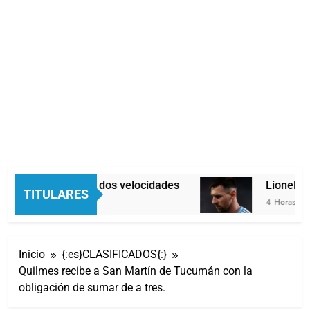
Economía en dos velocidades
Lionel Me
TITULARES
3 Horas Atrás
4 Horas Atrás
Inicio
{:es}CLASIFICADOS{:}
Quilmes recibe a San Martín de Tucumán con la
obligación de sumar de a tres.