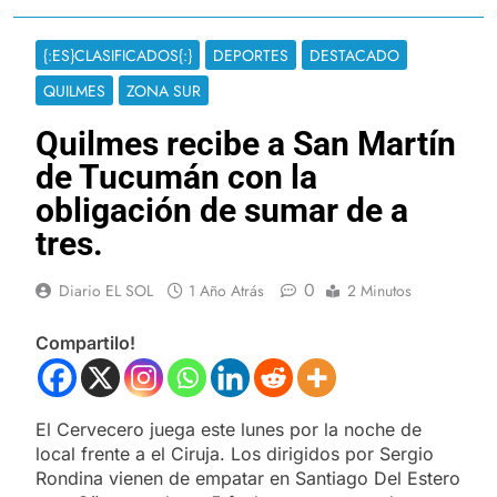
{:ES}CLASIFICADOS{:}
DEPORTES
DESTACADO
QUILMES
ZONA SUR
Quilmes recibe a San Martín
de Tucumán con la
obligación de sumar de a
tres.
0
Diario EL SOL
1 Año Atrás
2 Minutos
Compartilo!
El Cervecero juega este lunes por la noche de
local frente a el Ciruja. Los dirigidos por Sergio
Rondina vienen de empatar en Santiago Del Estero