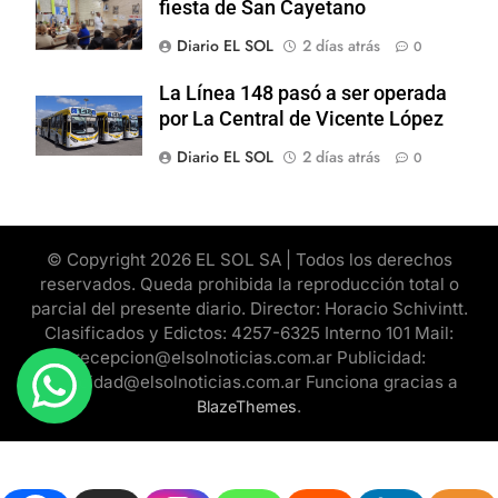
fiesta de San Cayetano
Diario EL SOL
2 días atrás
0
La Línea 148 pasó a ser operada
por La Central de Vicente López
Diario EL SOL
2 días atrás
0
© Copyright 2026 EL SOL SA | Todos los derechos
reservados. Queda prohibida la reproducción total o
parcial del presente diario. Director: Horacio Schivintt.
Clasificados y Edictos: 4257-6325 Interno 101 Mail:
recepcion@elsolnoticias.com.ar Publicidad:
publicidad@elsolnoticias.com.ar Funciona gracias a
.
BlazeThemes