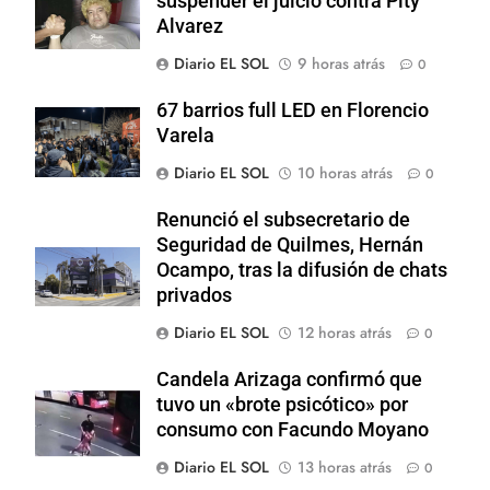
suspender el juicio contra Pity
Alvarez
Diario EL SOL
9 horas atrás
0
67 barrios full LED en Florencio
Varela
Diario EL SOL
10 horas atrás
0
Renunció el subsecretario de
Seguridad de Quilmes, Hernán
Ocampo, tras la difusión de chats
privados
Diario EL SOL
12 horas atrás
0
Candela Arizaga confirmó que
tuvo un «brote psicótico» por
consumo con Facundo Moyano
Diario EL SOL
13 horas atrás
0