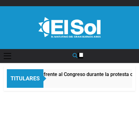
Saltar
al
contenido
Diario EL SOL
Incidentes frente al Congreso durante la protesta cont
TITULARES
9 Horas Atrás