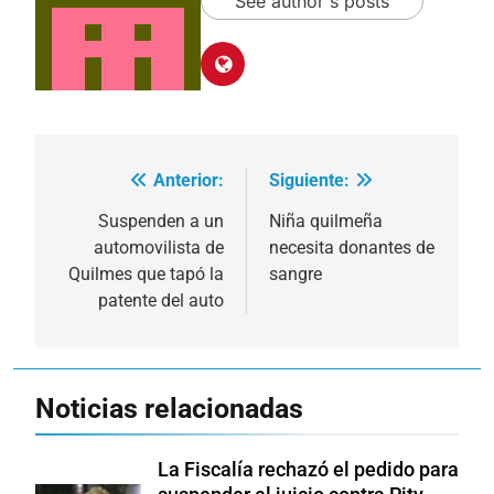
See author's posts
Anterior:
Siguiente:
Navegación
de
Suspenden a un
Niña quilmeña
automovilista de
necesita donantes de
entradas
Quilmes que tapó la
sangre
patente del auto
Noticias relacionadas
La Fiscalía rechazó el pedido para