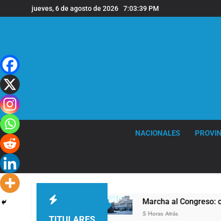
Saltar
jueves, 6 de agosto de 2026
7:03:40 PM
al
contenido
NACIONALES
PROVIN
n»
Marcha al Congreso: cortes, desvíos y opera
5 Horas Atrás
TITULARES