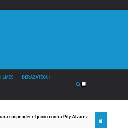
UILMES
BERAZATEGUI
a Pity Alvarez
67 barrios full LED en Florencio
6 Horas Atrás