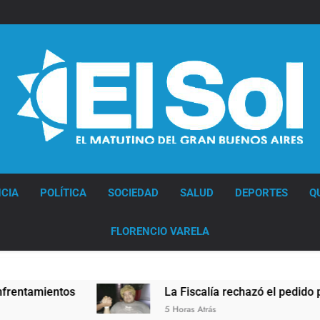
Diario EL SOL
CIA
POLÍTICA
SOCIEDAD
SALUD
DEPORTES
Q
FLORENCIO VARELA
La Fiscalía rechazó el pedido para suspender el juicio contr
5 Horas Atrás