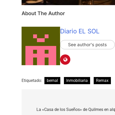
About The Author
Diario EL SOL
See author's posts
Etiquetado:
bernal
Inmobiliaria
Remax
Navegación
de
La «Casa de los Sueños» de Quilmes en alqu