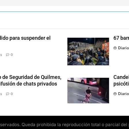
dido para suspender el
67 bar
Diari
ás
0
o de Seguridad de Quilmes,
Candel
ifusión de chats privados
psicót
Diari
ás
0
rvados. Queda prohibida la reproducción total o parcial del pr