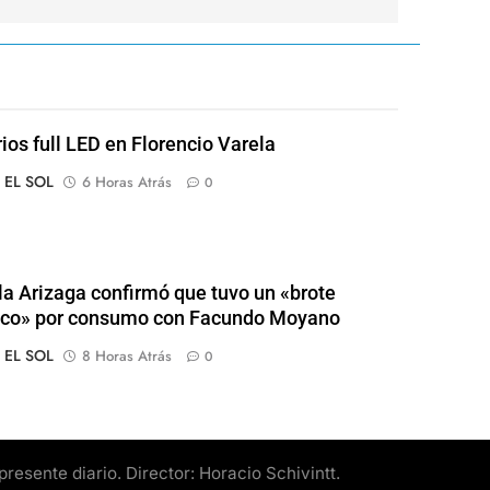
rios full LED en Florencio Varela
o EL SOL
6 Horas Atrás
0
a Arizaga confirmó que tuvo un «brote
ico» por consumo con Facundo Moyano
o EL SOL
8 Horas Atrás
0
esente diario. Director: Horacio Schivintt.