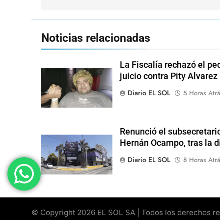
entradas
Noticias relacionadas
La Fiscalía rechazó el pe
juicio contra Pity Alvarez
Diario EL SOL
5 Horas Atr
Renunció el subsecretari
Hernán Ocampo, tras la d
Diario EL SOL
8 Horas Atr
© Copyright 2026 EL SOL SA | Todos los derechos rese