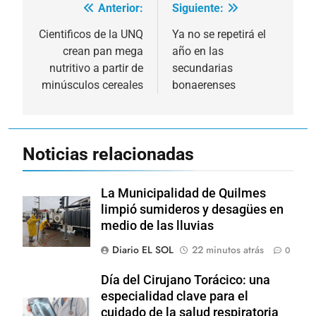
Anterior:
Siguiente:
Navegación
de
Cientificos de la UNQ
Ya no se repetirá el
crean pan mega
año en las
entradas
nutritivo a partir de
secundarias
minúsculos cereales
bonaerenses
Noticias relacionadas
La Municipalidad de Quilmes
limpió sumideros y desagües en
medio de las lluvias
Diario EL SOL
22 minutos atrás
0
Día del Cirujano Torácico: una
especialidad clave para el
cuidado de la salud respiratoria