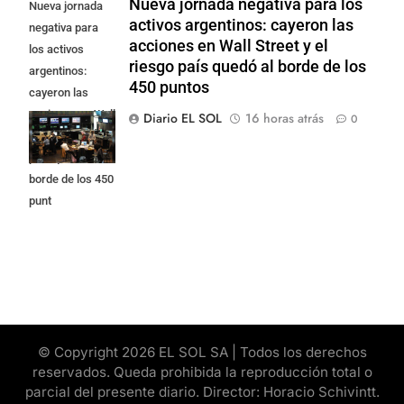
Nueva jornada negativa para los
Nueva jornada
activos argentinos: cayeron las
negativa para
acciones en Wall Street y el
los activos
riesgo país quedó al borde de los
argentinos:
450 puntos
cayeron las
acciones en Wall
Diario EL SOL
16 horas atrás
0
Street y el riesgo
país quedó al
borde de los 450
punt
© Copyright 2026 EL SOL SA | Todos los derechos
reservados. Queda prohibida la reproducción total o
parcial del presente diario. Director: Horacio Schivintt.