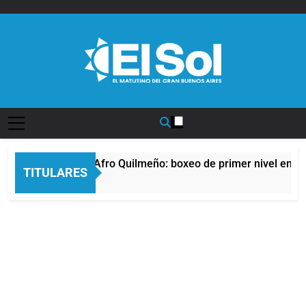
Saltar
al
contenido
Diario EL SOL
La noche del Afro Quilmeño: boxeo de primer nivel en la 
TITULARES
10 Horas Atrás