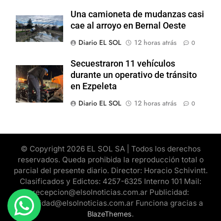
Una camioneta de mudanzas casi
cae al arroyo en Bernal Oeste
Diario EL SOL
12 horas atrás
0
Secuestraron 11 vehículos
durante un operativo de tránsito
en Ezpeleta
Diario EL SOL
12 horas atrás
0
© Copyright 2026 EL SOL SA | Todos los derechos
reservados. Queda prohibida la reproducción total o
parcial del presente diario. Director: Horacio Schivintt.
Clasificados y Edictos: 4257-6325 Interno 101 Mail:
recepcion@elsolnoticias.com.ar Publicidad:
publicidad@elsolnoticias.com.ar Funciona gracias a
.
BlazeThemes